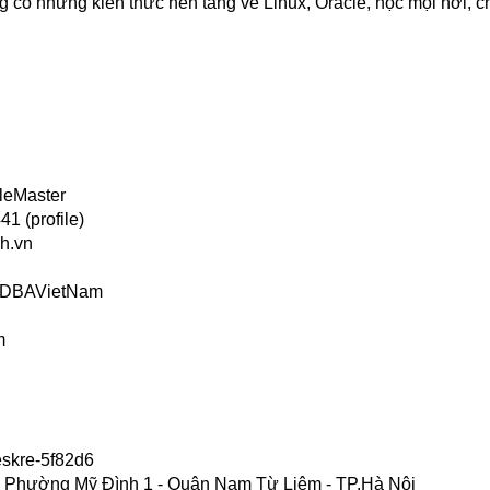
 có những kiến thức nền tảng về Linux, Oracle, học mọi nơi, c
leMaster
1 (profile)
h.vn
s/DBAVietNam
m
eskre-5f82d6
 - Phường Mỹ Đình 1 - Quận Nam Từ Liêm - TP.Hà Nội