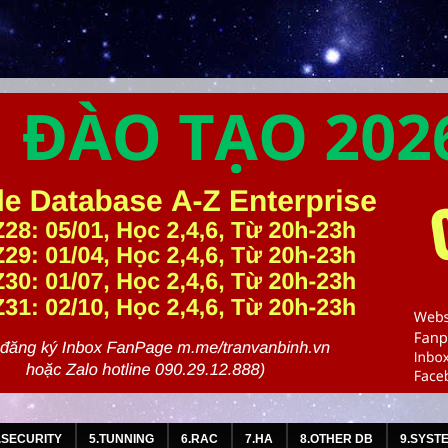
.SECURITY
5.TUNNING
6.RAC
7.HA
8.OTHER DB
9.SYST