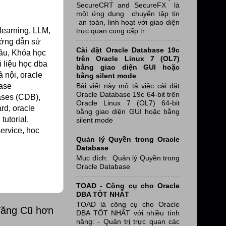
SecureCRT and SecureFX là
một ứng dụng chuyển tập tin
an toàn, linh hoạt với giao diện
 learning, LLM,
trực quan cung cấp tr...
Hướng dẫn sử
Cài đặt Oracle Database 19c
đầu, Khóa học
trên Oracle Linux 7 (OL7)
i liệu học dba
bằng giao diện GUI hoặc
 nội, oracle
bằng silent mode
Bài viết này mô tả việc cài đặt
base
Oracle Database 19c 64-bit trên
bases (CDB),
Oracle Linux 7 (OL7) 64-bit
rd, oracle
bằng giao diện GUI hoặc bằng
tutorial,
silent mode
service, hoc
Quản lý Quyền trong Oracle
Database
Mục đích: Quản lý Quyền trong
Oracle Database
TOAD - Công cụ cho Oracle
DBA TỐT NHẤT
TOAD là công cụ cho Oracle
đăng Cũ hơn
DBA TỐT NHẤT với nhiều tính
năng: - Quản trị trực quan các