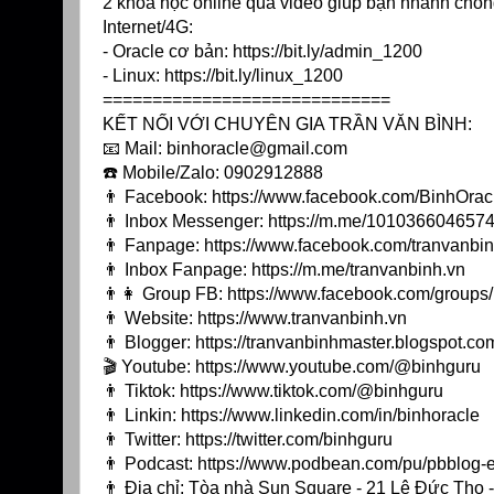
2 khóa học online qua video giúp bạn nhanh chóng
Internet/4G:
- Oracle cơ bản:
https://bit.ly/admin_1200
- Linux:
https://bit.ly/linux_1200
=============================
KẾT NỐI VỚI CHUYÊN GIA TRẦN VĂN BÌNH:
📧 Mail: binhoracle@gmail.com
☎️ Mobile/Zalo: 0902912888
👨 Facebook:
https://www.facebook.com/BinhOrac
👨 Inbox Messenger:
https://m.me/10103660465744
👨 Fanpage:
https://www.facebook.com/tranvanbin
👨 Inbox Fanpage:
https://m.me/tranvanbinh.vn
👨👩 Group FB:
https://www.facebook.com/group
👨 Website:
https://www.tranvanbinh.vn
👨 Blogger:
https://tranvanbinhmaster.blogspot.co
🎬 Youtube:
https://www.youtube.com/@binhguru
👨 Tiktok:
https://www.tiktok.com/@binhguru
👨 Linkin:
https://www.linkedin.com/in/binhoracle
👨 Twitter:
https://twitter.com/binhguru
👨 Podcast:
https://www.podbean.com/pu/pbblog-
👨 Địa chỉ: Tòa nhà Sun Square - 21 Lê Đức Thọ