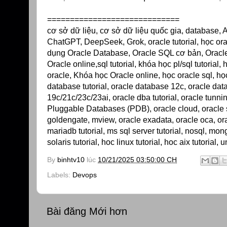
=============================
cơ sở dữ liệu, cơ sở dữ liệu quốc gia, database, AI,
ChatGPT, DeepSeek, Grok, oracle tutorial, học or
dụng Oracle Database, Oracle SQL cơ bản, Oracle
Oracle online,sql tutorial, khóa học pl/sql tutoria
oracle, Khóa học Oracle online, học oracle sql, họ
database tutorial, oracle database 12c, oracle da
19c/21c/23c/23ai, oracle dba tutorial, oracle tunni
Pluggable Databases (PDB), oracle cloud, oracle se
goldengate, mview, oracle exadata, oracle oca, orac
mariadb tutorial, ms sql server tutorial, nosql, mon
solaris tutorial, hoc linux tutorial, hoc aix tutorial,
By
binhtv10
lúc
10/21/2025 03:50:00 CH
Labels:
Devops
Bài đăng Mới hơn