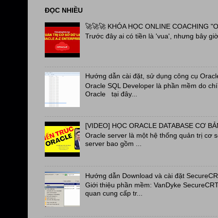
ĐỌC NHIỀU
🚀🚀🚀 KHÓA HỌC ONLINE COACHING "OR
Trước đây ai có tiền là 'vua', nhưng bây giờ 
Hướng dẫn cài đặt, sử dụng công cụ Oracl
Oracle SQL Developer là phần mềm do chín
Oracle tại đây...
[VIDEO] HỌC ORACLE DATABASE CƠ BẢN
Oracle server là một hệ thống quản trị cơ 
server bao gồm ...
Hướng dẫn Download và cài đặt SecureC
Giới thiệu phần mềm: VanDyke SecureCRT a
quan cung cấp tr...