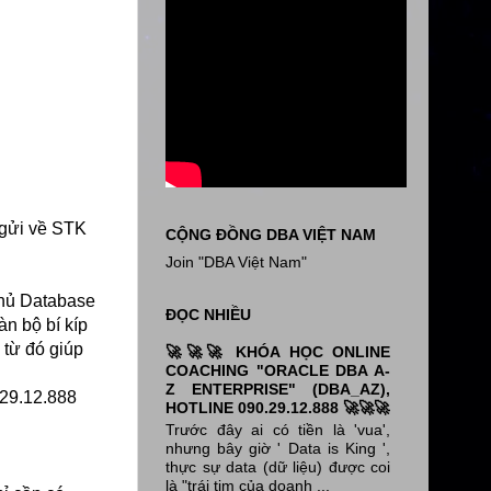
 gửi về STK
CỘNG ĐỒNG DBA VIỆT NAM
Join "DBA Việt Nam"
chủ Database
ĐỌC NHIỀU
n bộ bí kíp
 từ đó giúp
🚀🚀🚀 KHÓA HỌC ONLINE
COACHING "ORACLE DBA A-
Z ENTERPRISE" (DBA_AZ),
.29.12.888
HOTLINE 090.29.12.888 🚀🚀🚀
Trước đây ai có tiền là 'vua',
nhưng bây giờ ' Data is King ',
thực sự data (dữ liệu) được coi
là "trái tim của doanh ...