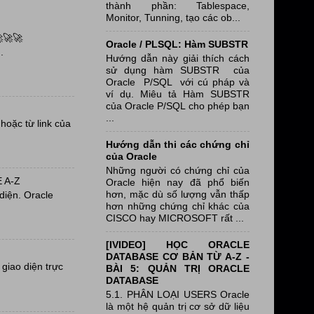
thành phần: Tablespace,
Monitor, Tunning, tạo các ob...
🚀🚀
Oracle / PLSQL: Hàm SUBSTR
.
Hướng dẫn này giải thích cách
sử dụng hàm SUBSTR của
Oracle P/SQL với cú pháp và
ví dụ. Miêu tả Hàm SUBSTR
của Oracle P/SQL cho phép bạn
...
oặc từ link của
Hướng dẫn thi các chứng chỉ
của Oracle
Những người có chứng chỉ của
 A-Z
Oracle hiện nay đã phổ biến
hơn, mặc dù số lượng vẫn thấp
diện. Oracle
hơn những chứng chỉ khác của
CISCO hay MICROSOFT rất ...
[IVIDEO] HỌC ORACLE
DATABASE CƠ BẢN TỪ A-Z -
giao diện trực
BÀI 5: QUẢN TRỊ ORACLE
DATABASE
5.1. PHÂN LOẠI USERS Oracle
là một hệ quản trị cơ sở dữ liệu