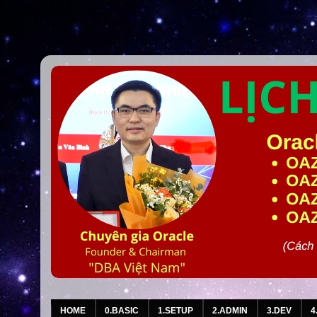
HOME
0.BASIC
1.SETUP
2.ADMIN
3.DEV
4