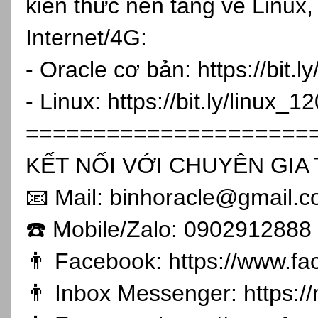
kiến thức nền tảng về Linux,
Internet/4G:
- Oracle cơ bản:
https://bit.
- Linux:
https://bit.ly/linux_1
=====================
KẾT NỐI VỚI CHUYÊN GIA 
📧 Mail: binhoracle@gmail.
☎️ Mobile/Zalo: 0902912888
👨 Facebook:
https://www.f
👨 Inbox Messenger:
https: