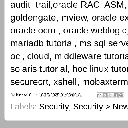
audit_trail,oracle RAC, ASM,
goldengate, mview, oracle ex
oracle ocm , oracle weblogic, 
mariadb tutorial, ms sql serve
oci, cloud, middleware tutori
solaris tutorial, hoc linux tutor
securecrt, xshell, mobaxterm
By
binhtv10
lúc
10/15/2025 01:03:00 CH
Labels:
Security
,
Security > Ne