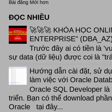
Bài đăng Mới hơn
ĐỌC NHIỀU
🚀🚀🚀 KHÓA HỌC ONL
ENTERPRISE" (DBA_AZ),
Trước đây ai có tiền là 'v
sự data (dữ liệu) được coi là "tr
Hướng dẫn cài đặt, sử d
làm việc với Oracle Data
Oracle SQL Developer là
triển. Bạn có thể download phầ
Oracle tại đây...