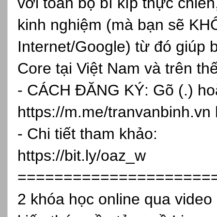
với toàn bộ bí kíp thực chiến
kinh nghiệm (mà bạn sẽ KH
Internet/Google) từ đó giúp 
Core tại Việt Nam và trên th
- CÁCH ĐĂNG KÝ: Gõ (.) hoặc
https://m.me/tranvanbinh.vn
- Chi tiết tham khảo:
https://bit.ly/oaz_w
=====================
2 khóa học online qua vide