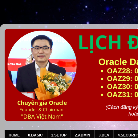
HOME
0.BASIC
1.SETUP
2.ADMIN
3.DEV
4.SECURIT