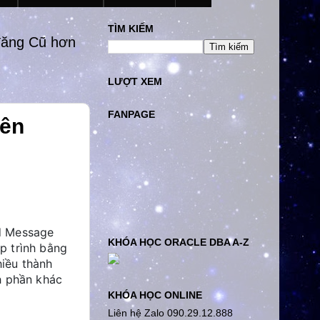
TÌM KIẾM
đăng Cũ hơn
LƯỢT XEM
FANPAGE
rên
d Message
KHÓA HỌC ORACLE DBA A-Z
p trình bằng
hiều thành
h phần khác
KHÓA HỌC ONLINE
Liên hệ Zalo 090.29.12.888