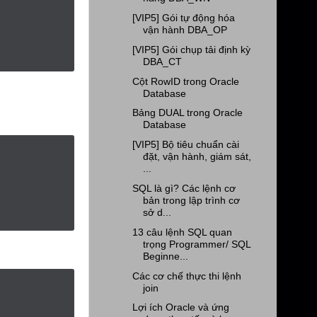
[VIP5] Gói tự động hóa
vận hành DBA_OP
[VIP5] Gói chụp tải định kỳ
DBA_CT
Cột RowID trong Oracle
Database
Bảng DUAL trong Oracle
Database
[VIP5] Bộ tiêu chuẩn cài
đặt, vận hành, giám sát,
...
SQL là gì? Các lệnh cơ
bản trong lập trình cơ
sở d...
13 câu lệnh SQL quan
trọng Programmer/ SQL
Beginne...
Các cơ chế thực thi lệnh
join
Lợi ích Oracle và ứng