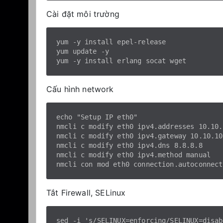
Cài đặt môi trường
yum -y install epel-release

yum update -y

Cấu hình network
echo "Setup IP eth0"

nmcli c modify eth0 ipv4.addresses 10.10.
nmcli c modify eth0 ipv4.gateway 10.10.10.
nmcli c modify eth0 ipv4.dns 8.8.8.8

nmcli c modify eth0 ipv4.method manual

Tắt Firewall, SELinux
sed -i 's/SELINUX=enforcing/SELINUX=disab