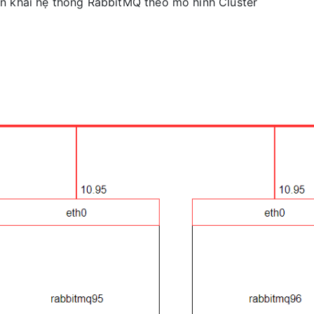
ển khai hệ thống RabbitMQ theo mô hình Cluster