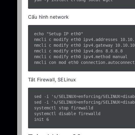
Cấu hình network
echo "Setup IP eth0"

nmcli c modify eth0 ipv4.addresses 10.10.
nmcli c modify eth0 ipv4.gateway 10.10.10.
nmcli c modify eth0 ipv4.dns 8.8.8.8

nmcli c modify eth0 ipv4.method manual

Tắt Firewall, SELinux
sed -i 's/SELINUX=enforcing/SELINUX=disab
sed -i 's/SELINUX=enforcing/SELINUX=disab
systemctl stop firewalld

systemctl disable firewalld
