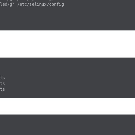
led/g' /etc/selinux/config

s

s
