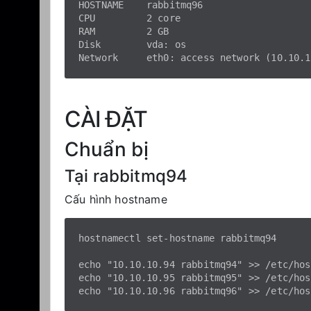
HOSTNAME    rabbitmq96

CPU         2 core

RAM         2 GB

Disk        vda: os

CÀI ĐẶT
Chuẩn bị
Tại rabbitmq94
Cấu hình hostname
hostnamectl set-hostname rabbitmq94

echo "10.10.10.94 rabbitmq94" >> /etc/host
echo "10.10.10.95 rabbitmq95" >> /etc/host