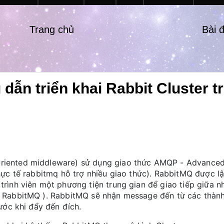
Trang chủ
Bài 
 dẫn triển khai Rabbit Cluster t
riented middleware) sử dụng giao thức AMQP - Advance
hực tế rabbitmq hỗ trợ nhiều giao thức). RabbitMQ được lậ
rình viên một phương tiện trung gian để giao tiếp giữa n
k RabbitMQ ). RabbitMQ sẽ nhận message đến từ các thàn
ước khi đẩy đến đích.