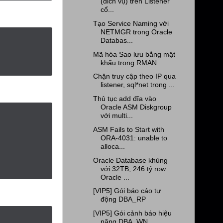
(dich vụ) trên Listener
cổ...
Tạo Service Naming với
NETMGR trong Oracle
Databas...
Mã hóa Sao lưu bằng mật
khẩu trong RMAN
Chặn truy cập theo IP qua
listener, sql*net trong ...
Thủ tục add đĩa vào
Oracle ASM Diskgroup
với multi...
ASM Fails to Start with
ORA-4031: unable to
alloca...
Oracle Database khủng
với 32TB, 246 tỷ row
Oracle ...
[VIP5] Gói báo cáo tự
động DBA_RP
[VIP5] Gói cảnh báo hiệu
năng DBA_WN