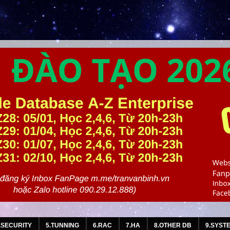
.SECURITY
5.TUNNING
6.RAC
7.HA
8.OTHER DB
9.SYST