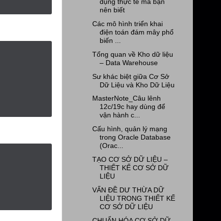
dụng thực tế mà bạn
nên biết
Các mô hình triển khai
điện toán đám mây phổ
biến ...
Tổng quan về Kho dữ liệu
– Data Warehouse
Sư khác biệt giữa Cơ Sở
Dữ Liệu và Kho Dữ Liệu
MasterNote_Câu lênh
12c/19c hay dùng để
vận hành c...
Cấu hình, quản lý mạng
trong Oracle Database
(Orac...
TẠO CƠ SỞ DỮ LIỆU –
THIẾT KẾ CƠ SỞ DỮ
LIỆU
VẤN ĐỀ DƯ THỪA DỮ
LIỆU TRONG THIẾT KẾ
CƠ SỞ DỮ LIỆU
CHUẨN HÓA CƠ SỞ DỮ