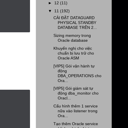
►
12
(11)
▼
11
(192)
CÀI ĐẶT DATAGUARD
PHYSICAL STANDBY
DATABASE TRÊN 2...
Sizing memory trong
Oracle database
Khuyến nghị cho việc
chuẩn bị lưu trữ cho
Oracle ASM
[VIP5] Gói vận hành tự
động
DBA_OPERATIONS cho
Ora...
[VIP5] Gói giám sát tự
động dba_monitor cho
Oracl...
Cấu hình thêm 1 service
nữa vào listener trong
Ora...
Tạo thêm Oracle service