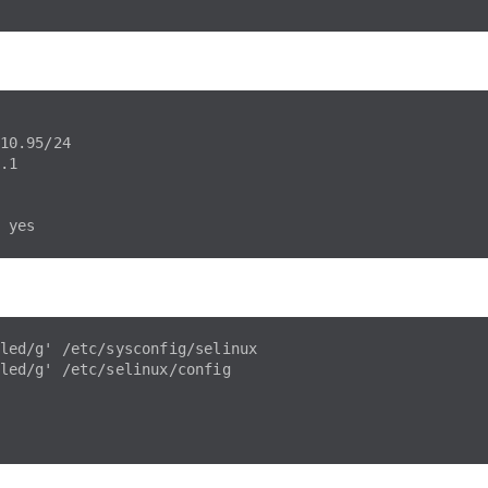
10.95/24

1

led/g' /etc/sysconfig/selinux

led/g' /etc/selinux/config
