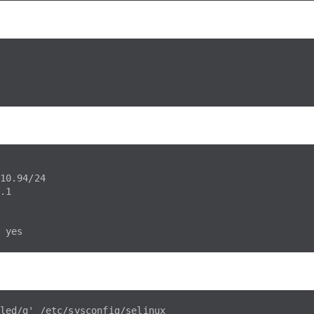
10.94/24

1

led/g' /etc/sysconfig/selinux
