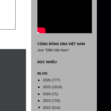
CỘNG ĐỒNG DBA VIỆT NAM
Join "DBA Việt Nam"
ĐỌC NHIỀU
BLOG
►
2026
(777)
►
2025
(1010)
►
2024
(71)
►
2023
(715)
▼
2022
(514)