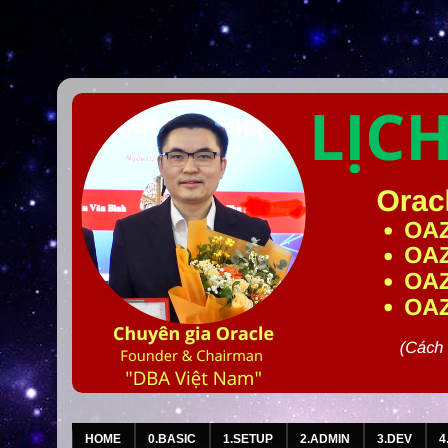
HOME
0.BASIC
1.SETUP
2.ADMIN
3.DEV
4