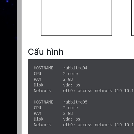
Cấu hình
HOSTNAME    rabbitmq94

CPU         2 core

RAM         2 GB

Disk        vda: os

Network     eth0: access network (10.10.1
HOSTNAME    rabbitmq95

CPU         2 core

RAM         2 GB

Disk        vda: os

Network     eth0: access network (10.10.1