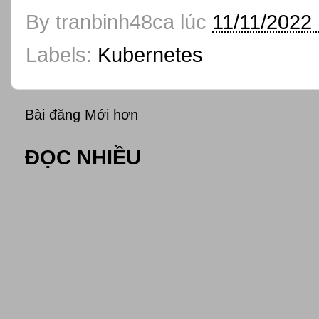
By
tranbinh48ca
lúc
11/11/2022
Labels:
Kubernetes
Bài đăng Mới hơn
ĐỌC NHIỀU