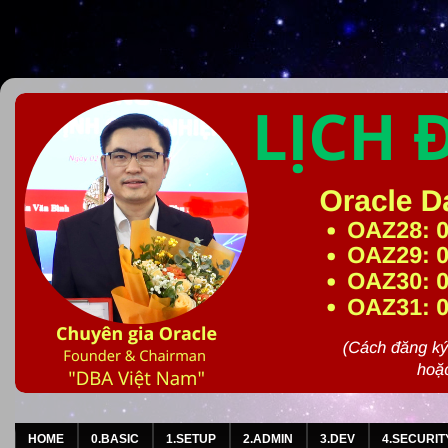
HOME
0.BASIC
1.SETUP
2.ADMIN
3.DEV
4.SECURIT