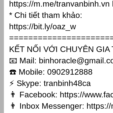
https://m.me/tranvanbinh.vn
* Chi tiết tham khảo:
https://bit.ly/oaz_w
=====================
KẾT NỐI VỚI CHUYÊN GIA 
📧 Mail: binhoracle@gmail.
☎️ Mobile: 0902912888
⚡️ Skype: tranbinh48ca
👨 Facebook:
https://www.f
👨 Inbox Messenger:
https: