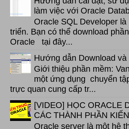
Hướng dẫn cài đặt, sử d
làm việc với Oracle Data
Oracle SQL Developer là
triển. Bạn có thể download phầ
Oracle tại đây...
Hướng dẫn Download và 
Giới thiệu phần mềm: V
một ứng dụng chuyển tập t
trực quan cung cấp tr...
[VIDEO] HỌC ORACLE D
CÁC THÀNH PHẦN KIẾN
Oracle server là một hệ t