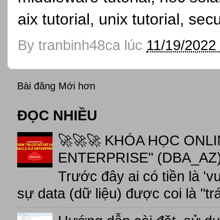
aix tutorial, unix tutorial, se
By
tranbinh48ca
lúc
11/19/2022
Bài đăng Mới hơn
ĐỌC NHIỀU
🚀🚀🚀 KHÓA HỌC ONL
ENTERPRISE" (DBA_AZ),
Trước đây ai có tiền là 'v
sự data (dữ liệu) được coi là "tr