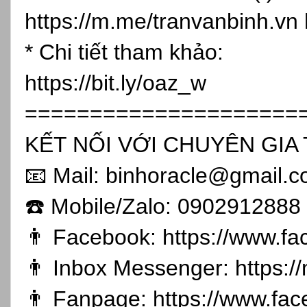
https://m.me/tranvanbinh.vn
* Chi tiết tham khảo:
https://bit.ly/oaz_w
=====================
KẾT NỐI VỚI CHUYÊN GIA 
📧 Mail: binhoracle@gmail.
☎️ Mobile/Zalo: 0902912888
👨 Facebook:
https://www.f
👨 Inbox Messenger:
https:
👨 Fanpage:
https://www.fa