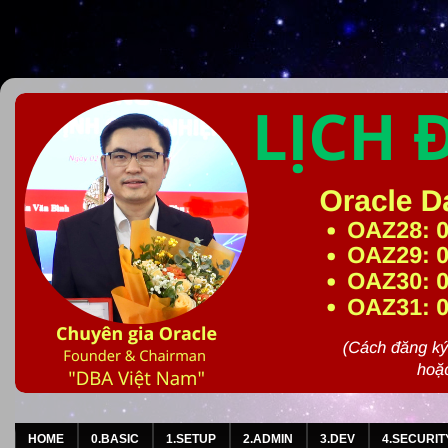
HOME
0.BASIC
1.SETUP
2.ADMIN
3.DEV
4.SECURIT