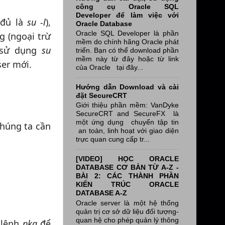
công cụ Oracle SQL
Developer để làm việc với
 đủ là
su -l
),
Oracle Database
Oracle SQL Developer là phần
g (ngoại trừ
mềm do chính hãng Oracle phát
 sử dụng
su
triển. Bạn có thể download phần
mềm này từ đây hoặc từ link
ser mới.
của Oracle tại đây...
Hướng dẫn Download và cài
đặt SecureCRT
Giới thiệu phần mềm: VanDyke
SecureCRT and SecureFX là
một ứng dụng chuyển tập tin
chúng ta cần
an toàn, linh hoạt với giao diện
trực quan cung cấp tr...
[VIDEO] HỌC ORACLE
DATABASE CƠ BẢN TỪ A-Z -
BÀI 2: CÁC THÀNH PHẦN
KIẾN TRÚC ORACLE
DATABASE A-Z
Oracle server là một hệ thống
quản trị cơ sở dữ liệu đối tượng-
quan hệ cho phép quản lý thông
 lệnh
pkg
để