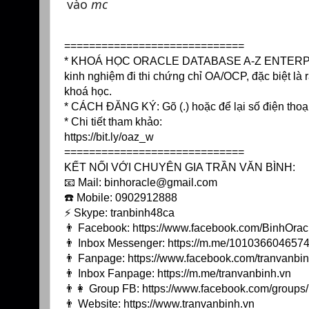
vào
mc
=============================
* KHOÁ HỌC ORACLE DATABASE A-Z ENTERPRISE t
kinh nghiệm đi thi chứng chỉ OA/OCP, đặc biệt là r
khoá học.
* CÁCH ĐĂNG KÝ: Gõ (.) hoặc để lại số điện thoạ
* Chi tiết tham khảo:
https://bit.ly/oaz_w
=============================
KẾT NỐI VỚI CHUYÊN GIA TRẦN VĂN BÌNH:
📧 Mail: binhoracle@gmail.com
☎️ Mobile: 0902912888
⚡️ Skype: tranbinh48ca
👨 Facebook:
https://www.facebook.com/BinhOrac
👨 Inbox Messenger:
https://m.me/10103660465744
👨 Fanpage:
https://www.facebook.com/tranvanbin
👨 Inbox Fanpage:
https://m.me/tranvanbinh.vn
👨👩 Group FB:
https://www.facebook.com/group
👨 Website:
https://www.tranvanbinh.vn