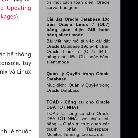
tin một cách toàn diện. Oracle
and Updating
server bao gồm ...
ckages
).
Cài đặt Oracle Database 19c
trên Oracle Linux 7 (OL7)
bằng giao diện GUI hoặc
bằng silent mode
Bài viết này mô tả việc cài đặt
Oracle Database 19c 64-bit trên
Oracle Linux 7 (OL7) 64-bit
các hệ thống
bằng giao diện GUI hoặc bằng
onsole, tuy
silent mode
nix và Linux
Quản lý Quyền trong Oracle
Database
Mục đích: Quản lý Quyền trong
Oracle Database
TOAD - Công cụ cho Oracle
DBA TỐT NHẤT
TOAD là công cụ cho Oracle
DBA TỐT NHẤT với nhiều tính
năng: - Quản trị trực quan các
thành phần: Tablespace,
ánh lệ thuộc
Monitor, Tunning, tạo các ob...