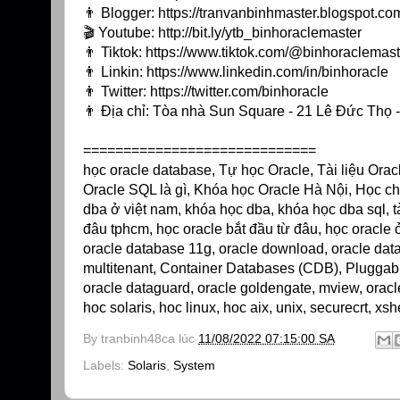
👨 Blogger:
https://tranvanbinhmaster.blogspot.co
🎬 Youtube:
http://bit.ly/ytb_binhoraclemaster
👨 Tiktok:
https://www.tiktok.com/@binhoraclemast
👨 Linkin:
https://www.linkedin.com/in/binhoracle
👨 Twitter:
https://twitter.com/binhoracle
👨 Địa chỉ: Tòa nhà Sun Square - 21 Lê Đức Thọ
=============================
học oracle database, Tự học Oracle, Tài liệu Ora
Oracle SQL là gì, Khóa học Oracle Hà Nội, Học ch
dba ở việt nam, khóa học dba, khóa học dba sql, tà
đâu tphcm, học oracle bắt đầu từ đâu, học oracle ở
oracle database 11g, oracle download, oracle databa
multitenant, Container Databases (CDB), Pluggable 
oracle dataguard, oracle goldengate, mview, oracl
hoc solaris, hoc linux, hoc aix, unix, securecrt, xs
By
tranbinh48ca
lúc
11/08/2022 07:15:00 SA
Labels:
Solaris
,
System