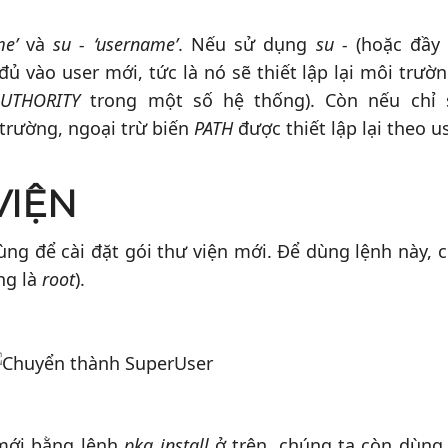
me’
và
su - ‘username’
. Nếu sử dụng
su -
(hoặc đầy
đủ vào user mới, tức là nó sẽ thiết lập lại môi trườn
AUTHORITY
trong một số hệ thống). Còn nếu chỉ
trường, ngoại trừ biến
PATH
được thiết lập lại theo u
VIỆN
ùng để cài đặt gói thư viện mới. Để dùng lệnh này, 
ng là
root
).
 mới bằng lệnh
pkg install
ở trên, chúng ta còn dùng