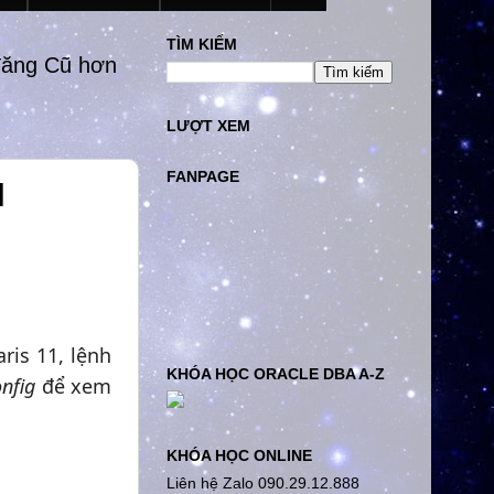
TÌM KIẾM
đăng Cũ hơn
LƯỢT XEM
FANPAGE
H
aris 11, lệnh
KHÓA HỌC ORACLE DBA A-Z
onfig
để xem
KHÓA HỌC ONLINE
Liên hệ Zalo 090.29.12.888