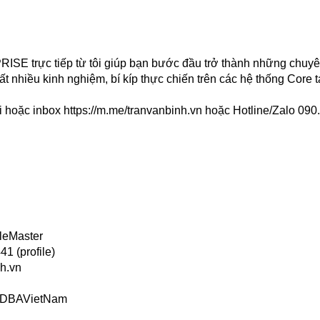
rực tiếp từ tôi giúp bạn bước đầu trở thành những chuyê
ất nhiều kinh nghiệm, bí kíp thực chiến trên các hệ thống Core t
i hoặc inbox
https://m.me/tranvanbinh.vn
hoặc Hotline/Zalo 090
leMaster
1 (profile)
h.vn
s/DBAVietNam