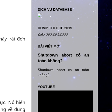
DỊCH VỤ DATABASE
DUMP THI OCP 2019
Zalo 090.29.12888
này, rất đơn
BÀI VIẾT MỚI
Shutdown abort có an
toàn không?
Shutdown abort có an toàn
không?
YOUTUBE
hực. Nó hiển
ung về dung