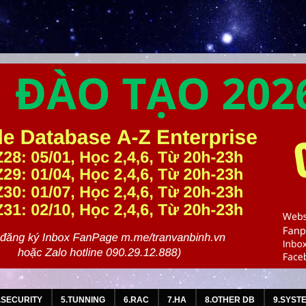
.SECURITY
5.TUNNING
6.RAC
7.HA
8.OTHER DB
9.SYST