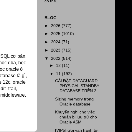
có thể...
BLOG
►
2026
(777)
►
2025
(1010)
►
2024
(71)
►
2023
(715)
e SQL cơ bản,
▼
2022
(514)
 học dba, học
►
12
(11)
học oracle ở
▼
11
(192)
atabase là gì,
CÀI ĐẶT DATAGUARD
e 12c, oracle
PHYSICAL STANDBY
it_trail,
DATABASE TRÊN 2...
, middleware,
Sizing memory trong
Oracle database
Khuyến nghị cho việc
chuẩn bị lưu trữ cho
Oracle ASM
[VIP5] Gói vận hành tự