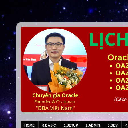
HOME
0.BASIC
1.SETUP
2.ADMIN
3.DEV
4