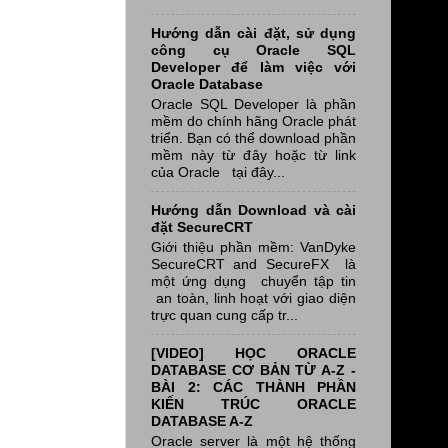
Hướng dẫn cài đặt, sử dụng
công cụ Oracle SQL
Developer để làm việc với
Oracle Database
Oracle SQL Developer là phần
mềm do chính hãng Oracle phát
triển. Bạn có thể download phần
mềm này từ đây hoặc từ link
của Oracle tại đây...
Hướng dẫn Download và cài
đặt SecureCRT
Giới thiệu phần mềm: VanDyke
SecureCRT and SecureFX là
một ứng dụng chuyển tập tin
an toàn, linh hoạt với giao diện
trực quan cung cấp tr...
[VIDEO] HỌC ORACLE
DATABASE CƠ BẢN TỪ A-Z -
BÀI 2: CÁC THÀNH PHẦN
KIẾN TRÚC ORACLE
DATABASE A-Z
Oracle server là một hệ thống