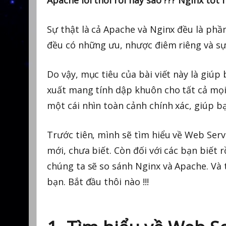
Apache lỗi thời rồi hay sao ??? Nginx tố
Sự thật là cả Apache và Nginx đều là phầ
đều có những ưu, nhược điêm riêng và sự
Do vậy, mục tiêu của bài viết này là giúp
xuất mang tính dập khuôn cho tất cả mọi
một cái nhìn toàn cảnh chính xác, giúp b
Trước tiên, mình sẽ tìm hiểu về Web Serv
mới, chưa biết. Còn đối với các bạn biết r
chúng ta sẽ so sánh Nginx và Apache. Và
bạn. Bắt đầu thôi nào !!!