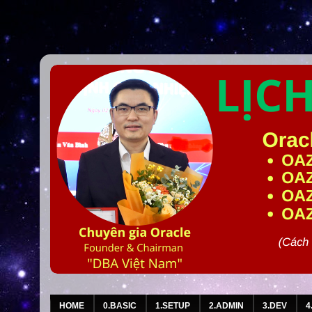
HOME
0.BASIC
1.SETUP
2.ADMIN
3.DEV
4