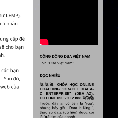
hư LEMP),
cá nhân.
 cung cấp đề
 sẽ cho bạn
nh.
CỘNG ĐỒNG DBA VIỆT NAM
Join "DBA Việt Nam"
o các bạn
ĐỌC NHIỀU
h. Sau đó,
🚀🚀🚀 KHÓA HỌC ONLINE
g web của
COACHING "ORACLE DBA A-
Z ENTERPRISE" (DBA_AZ),
HOTLINE 090.29.12.888 🚀🚀🚀
Trước đây ai có tiền là 'vua',
nhưng bây giờ ' Data is King ',
thực sự data (dữ liệu) được coi
là "trái tim của doanh ...