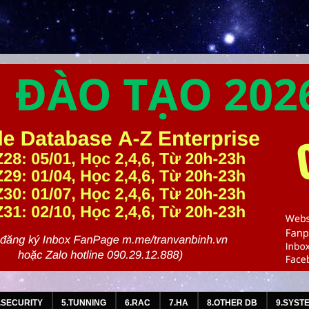
.SECURITY
5.TUNNING
6.RAC
7.HA
8.OTHER DB
9.SYST