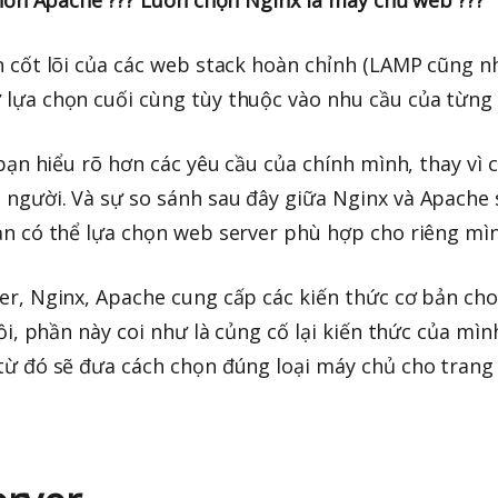
t hơn Apache ??? Luôn chọn Nginx là máy chủ web ???
n cốt lõi của các web stack hoàn chỉnh (LAMP cũng n
 lựa chọn cuối cùng tùy thuộc vào nhu cầu của từng 
 bạn hiểu rõ hơn các yêu cầu của chính mình, thay vì
 người. Và sự so sánh sau đây giữa Nginx và Apache
ạn có thể lựa chọn web server phù hợp cho riêng mì
er, Nginx, Apache cung cấp các kiến thức cơ bản ch
ồi, phần này coi như là củng cố lại kiến thức của mìn
 từ đó sẽ đưa cách chọn đúng loại máy chủ cho tran