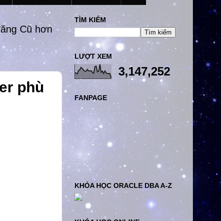
TÌM KIẾM
đăng Cũ hơn
LƯỢT XEM
3,147,252
er phù
FANPAGE
KHÓA HỌC ORACLE DBA A-Z