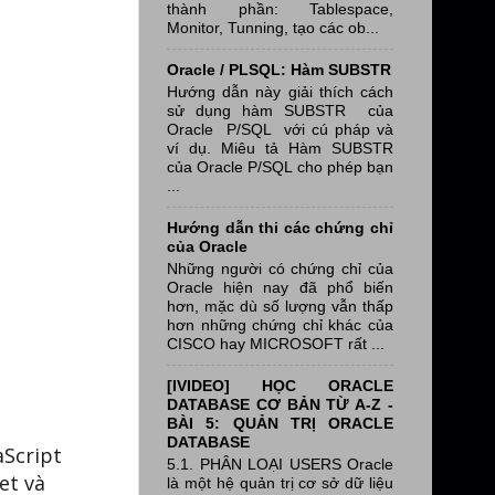
thành phần: Tablespace,
Monitor, Tunning, tạo các ob...
Oracle / PLSQL: Hàm SUBSTR
Hướng dẫn này giải thích cách
sử dụng hàm SUBSTR của
Oracle P/SQL với cú pháp và
ví dụ. Miêu tả Hàm SUBSTR
của Oracle P/SQL cho phép bạn
...
Hướng dẫn thi các chứng chỉ
của Oracle
Những người có chứng chỉ của
Oracle hiện nay đã phổ biến
hơn, mặc dù số lượng vẫn thấp
hơn những chứng chỉ khác của
CISCO hay MICROSOFT rất ...
[IVIDEO] HỌC ORACLE
DATABASE CƠ BẢN TỪ A-Z -
BÀI 5: QUẢN TRỊ ORACLE
DATABASE
aScript
5.1. PHÂN LOẠI USERS Oracle
et và
là một hệ quản trị cơ sở dữ liệu