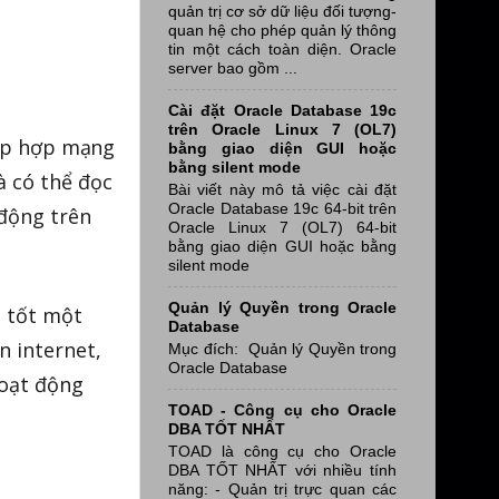
quản trị cơ sở dữ liệu đối tượng-
quan hệ cho phép quản lý thông
tin một cách toàn diện. Oracle
server bao gồm ...
Cài đặt Oracle Database 19c
trên Oracle Linux 7 (OL7)
tập hợp mạng
bằng giao diện GUI hoặc
bằng silent mode
à có thể đọc
Bài viết này mô tả việc cài đặt
Oracle Database 19c 64-bit trên
 động trên
Oracle Linux 7 (OL7) 64-bit
bằng giao diện GUI hoặc bằng
silent mode
Quản lý Quyền trong Oracle
h tốt một
Database
n internet,
Mục đích: Quản lý Quyền trong
Oracle Database
hoạt động
TOAD - Công cụ cho Oracle
DBA TỐT NHẤT
TOAD là công cụ cho Oracle
DBA TỐT NHẤT với nhiều tính
năng: - Quản trị trực quan các