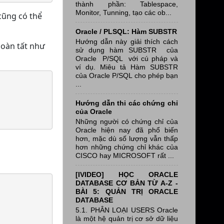
thành phần: Tablespace,
Monitor, Tunning, tạo các ob...
 cũng có thể
Oracle / PLSQL: Hàm SUBSTR
Hướng dẫn này giải thích cách
hoàn tất như
sử dụng hàm SUBSTR của
Oracle P/SQL với cú pháp và
ví dụ. Miêu tả Hàm SUBSTR
của Oracle P/SQL cho phép bạn
...
Hướng dẫn thi các chứng chỉ
của Oracle
Những người có chứng chỉ của
Oracle hiện nay đã phổ biến
hơn, mặc dù số lượng vẫn thấp
hơn những chứng chỉ khác của
CISCO hay MICROSOFT rất ...
[IVIDEO] HỌC ORACLE
DATABASE CƠ BẢN TỪ A-Z -
BÀI 5: QUẢN TRỊ ORACLE
DATABASE
5.1. PHÂN LOẠI USERS Oracle
là một hệ quản trị cơ sở dữ liệu