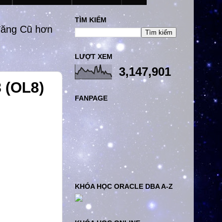
TÌM KIẾM
đăng Cũ hơn
LƯỢT XEM
3,147,901
8 (OL8)
FANPAGE
KHÓA HỌC ORACLE DBA A-Z