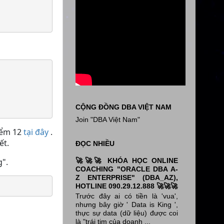
CỘNG ĐỒNG DBA VIỆT NAM
Join "DBA Việt Nam"
điểm 12
tại đây
.
ết.
ĐỌC NHIỀU
🚀🚀🚀 KHÓA HỌC ONLINE
".
COACHING "ORACLE DBA A-
Z ENTERPRISE" (DBA_AZ),
HOTLINE 090.29.12.888 🚀🚀🚀
Trước đây ai có tiền là 'vua',
nhưng bây giờ ' Data is King ',
thực sự data (dữ liệu) được coi
là "trái tim của doanh ...