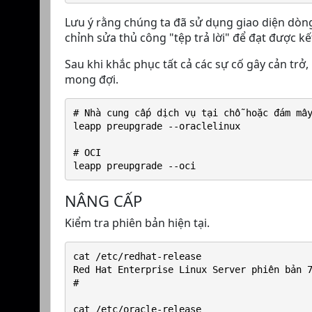
Lưu ý rằng chúng ta đã sử dụng giao diện dòng 
chỉnh sửa thủ công "tệp trả lời" để đạt được k
Sau khi khắc phục tất cả các sự cố gây cản trở
mong đợi.
# Nhà cung cấp dịch vụ tại chỗ hoặc đám mâ
leapp preupgrade --oraclelinux
# OCI
leapp preupgrade --oci
NÂNG CẤP
Kiểm tra phiên bản hiện tại.
cat /etc/redhat-release
Red Hat Enterprise Linux Server phiên bản 
#
cat /etc/oracle-release