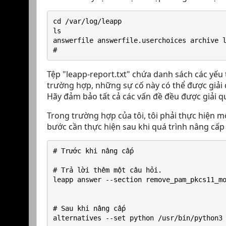
cd /var/log/leapp
ls
answerfile answerfile.userchoices archive 
#
Tệp "leapp-report.txt" chứa danh sách các yếu 
trường hợp, những sự cố này có thể được giải 
Hãy đảm bảo tất cả các vấn đề đều được giải q
Trong trường hợp của tôi, tôi phải thực hiện m
bước cần thực hiện sau khi quá trình nâng cấp 
# Trước khi nâng cấp
# Trả lời thêm một câu hỏi.
leapp answer --section remove_pam_pkcs11_m
# Sau khi nâng cấp
alternatives --set python /usr/bin/python3