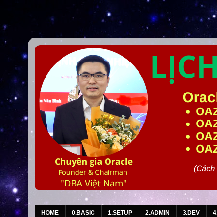
HOME
0.BASIC
1.SETUP
2.ADMIN
3.DEV
4