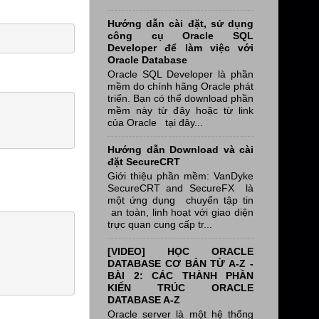
Hướng dẫn cài đặt, sử dụng
công cụ Oracle SQL
Developer để làm việc với
Oracle Database
Oracle SQL Developer là phần
mềm do chính hãng Oracle phát
triển. Bạn có thể download phần
mềm này từ đây hoặc từ link
của Oracle tại đây...
Hướng dẫn Download và cài
đặt SecureCRT
Giới thiệu phần mềm: VanDyke
SecureCRT and SecureFX là
một ứng dụng chuyển tập tin
an toàn, linh hoạt với giao diện
trực quan cung cấp tr...
[VIDEO] HỌC ORACLE
DATABASE CƠ BẢN TỪ A-Z -
BÀI 2: CÁC THÀNH PHẦN
KIẾN TRÚC ORACLE
DATABASE A-Z
Oracle server là một hệ thống