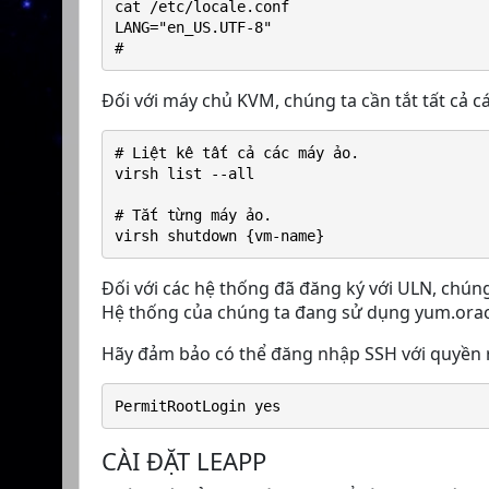
cat /etc/locale.conf
LANG="en_US.UTF-8"
#
Đối với máy chủ KVM, chúng ta cần tắt tất cả c
# Liệt kê tất cả các máy ảo.
virsh list --all
# Tắt từng máy ảo.
virsh shutdown {vm-name}
Đối với các hệ thống đã đăng ký với ULN, chún
Hệ thống của chúng ta đang sử dụng yum.oracl
Hãy đảm bảo có thể đăng nhập SSH với quyền r
PermitRootLogin yes
CÀI ĐẶT LEAPP