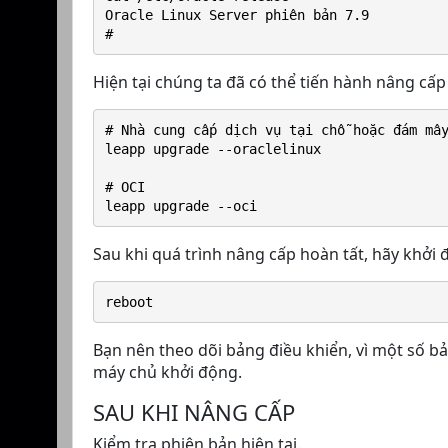
Oracle Linux Server phiên bản 7.9
#
Hiện tại chúng ta đã có thể tiến hành nâng cấp
# Nhà cung cấp dịch vụ tại chỗ hoặc đám mâ
leapp upgrade --oraclelinux
# OCI
leapp upgrade --oci
Sau khi quá trình nâng cấp hoàn tất, hãy khởi 
reboot
Bạn nên theo dõi bảng điều khiển, vì một số bả
máy chủ khởi động.
SAU KHI NÂNG CẤP
Kiểm tra phiên bản hiện tại.