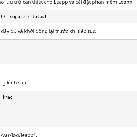
ho lưu trữ cần thiết cho Leapp và cài đặt phần mềm Leapp.
ol7_leapp,ol7_latest
y đủ và khởi động lại trước khi tiếp tục.
ng lệnh sau.
y khác
/var/log/leapp".