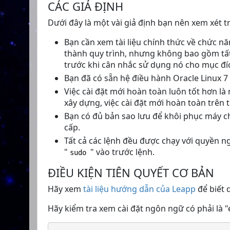
CÁC GIẢ ĐỊNH
Dưới đây là một vài giả định bạn nên xem xét tr
Bạn cần xem tài liệu chính thức về chức nă
thành quy trình, nhưng không bao gồm tất 
trước khi cân nhắc sử dụng nó cho mục đíc
Bạn đã có sẵn hệ điều hành Oracle Linux 7
Việc cài đặt mới hoàn toàn luôn tốt hơn l
xây dựng, việc cài đặt mới hoàn toàn trên t
Bạn có đủ bản sao lưu để khôi phục máy ch
cấp.
Tất cả các lệnh đều được chạy với quyền 
"
" vào trước lệnh.
sudo
ĐIỀU KIỆN TIÊN QUYẾT CƠ BẢN
Hãy xem
tài liệu hướng dẫn của Leapp
để biết 
Hãy kiểm tra xem cài đặt ngôn ngữ có phải là 