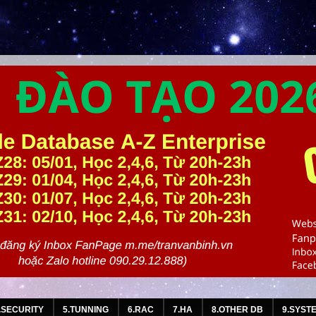
.SECURITY
5.TUNNING
6.RAC
7.HA
8.OTHER DB
9.SYST