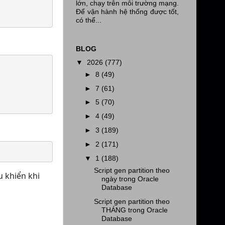
lớn, chạy trên môi trường mạng.
Để vận hành hệ thống được tốt,
có thể...
BLOG
▼
2026
(777)
►
8
(49)
►
7
(61)
►
5
(70)
►
4
(49)
►
3
(189)
►
2
(171)
▼
1
(188)
Script gen partition theo
u khiển khi
ngày trong Oracle
Database
Script gen partition theo
THÁNG trong Oracle
Database