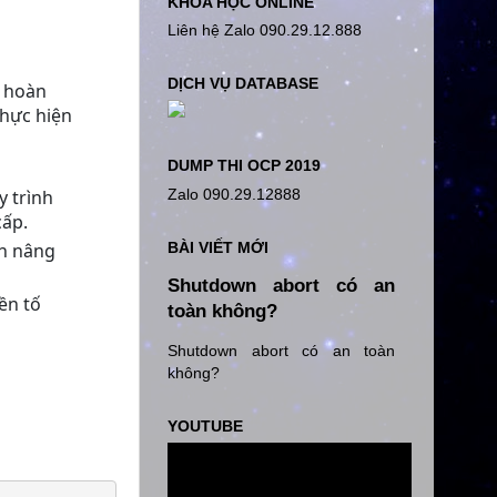
KHÓA HỌC ONLINE
Liên hệ Zalo 090.29.12.888
DỊCH VỤ DATABASE
ể hoàn
thực hiện
DUMP THI OCP 2019
Zalo 090.29.12888
y trình
cấp.
BÀI VIẾT MỚI
nh nâng
Shutdown abort có an
iền tố
toàn không?
Shutdown abort có an toàn
không?
YOUTUBE