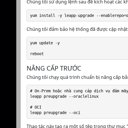
Chúng tôi sử dụng lệnh sau để kích hoạt các k
yum install -y leapp-upgrade --enablerepo=
Chúng tôi đảm bảo hệ thống đã được cập nhật đầ
yum update -y
reboot
NÂNG CẤP TRƯỚC
Chúng tôi chạy quá trình chuẩn bị nâng cấp bằ
# On-Prem hoặc nhà cung cáp dịch vụ đám mâ
leapp preupgrade --oraclelinux
# OCI
leapp preupgrade --oci
Thao tác này tạo ra một số tệp trong thư mục "