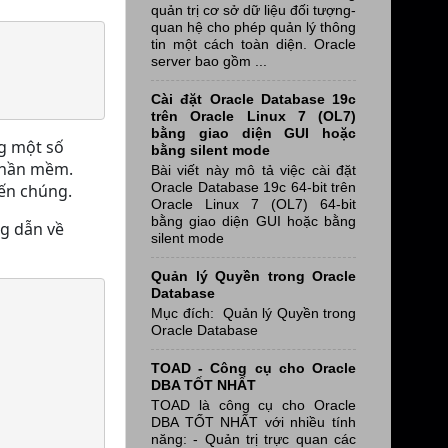
quản trị cơ sở dữ liệu đối tượng-
quan hệ cho phép quản lý thông
tin một cách toàn diện. Oracle
server bao gồm ...
Cài đặt Oracle Database 19c
trên Oracle Linux 7 (OL7)
bằng giao diện GUI hoặc
ng một số
bằng silent mode
 phần mềm.
Bài viết này mô tả việc cài đặt
Oracle Database 19c 64-bit trên
đến chúng.
Oracle Linux 7 (OL7) 64-bit
bằng giao diện GUI hoặc bằng
ng dẫn về
silent mode
Quản lý Quyền trong Oracle
Database
Mục đích: Quản lý Quyền trong
Oracle Database
TOAD - Công cụ cho Oracle
DBA TỐT NHẤT
TOAD là công cụ cho Oracle
DBA TỐT NHẤT với nhiều tính
năng: - Quản trị trực quan các