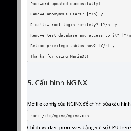
Password updated successfully!

Remove anonymous users? [Y/n] y

Disallow root login remotely? [Y/n] y

Remove test database and access to it? [Y/n
Reload privilege tables now? [Y/n] y

Thanks for using MariaDB!
5. Cấu hình NGINX
Mở file config của NGINX để chỉnh sửa cấu hình
nano /etc/nginx/nginx.conf
Chỉnh worker_processes bằng với số CPU trên 