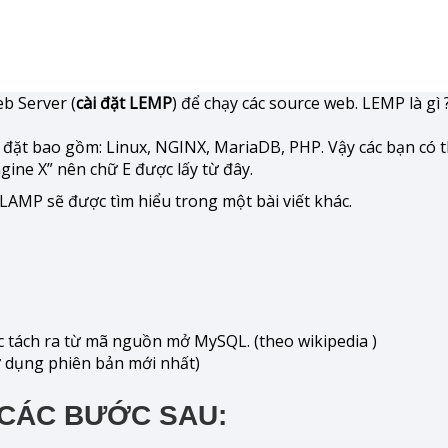
eb Server (
cài đặt LEMP
) để chạy các source web. LEMP là gì 
cài đặt bao gồm: Linux, NGINX, MariaDB, PHP. Vậy các bạn có 
gine X” nên chữ E được lấy từ đây.
LAMP sẽ được tìm hiểu trong một bài viết khác.
tách ra từ mã nguồn mở MySQL. (theo wikipedia )
sử dụng phiên bản mới nhất)
 CÁC BƯỚC SAU: