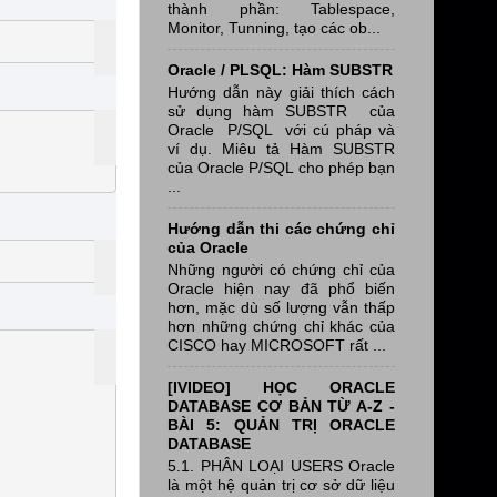
thành phần: Tablespace,
Monitor, Tunning, tạo các ob...
Oracle / PLSQL: Hàm SUBSTR
Hướng dẫn này giải thích cách
sử dụng hàm SUBSTR của
Oracle P/SQL với cú pháp và
ví dụ. Miêu tả Hàm SUBSTR
của Oracle P/SQL cho phép bạn
...
Hướng dẫn thi các chứng chỉ
của Oracle
Những người có chứng chỉ của
Oracle hiện nay đã phổ biến
hơn, mặc dù số lượng vẫn thấp
hơn những chứng chỉ khác của
CISCO hay MICROSOFT rất ...
[IVIDEO] HỌC ORACLE
DATABASE CƠ BẢN TỪ A-Z -
BÀI 5: QUẢN TRỊ ORACLE
DATABASE
5.1. PHÂN LOẠI USERS Oracle
là một hệ quản trị cơ sở dữ liệu