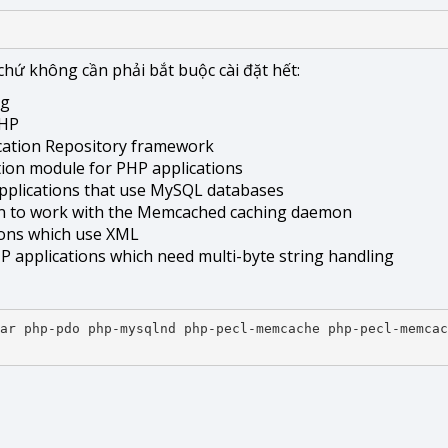
chứ không cần phải bắt buộc cài đặt hết:
ng
PHP
cation Repository framework
ion module for PHP applications
pplications that use MySQL databases
n to work with the Memcached caching daemon
ions which use XML
 applications which need multi-byte string handling
ar php-pdo php-mysqlnd php-pecl-memcache php-pecl-memcac