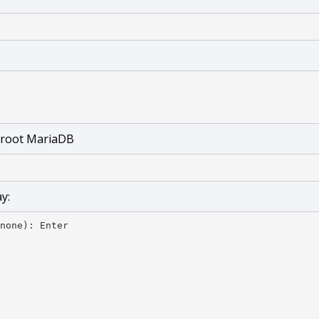
r root MariaDB
y:
none): Enter
