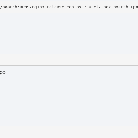
/noarch/RPMS/nginx-release-centos-7-0.el7.ngx.noarch.rpm
epo