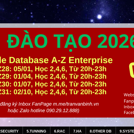
.SECURITY
5.TUNNING
6.RAC
7.HA
8.OTHER DB
9.SYST