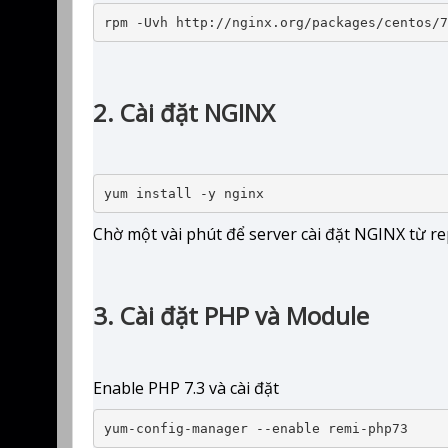
rpm -Uvh http://nginx.org/packages/centos/7
2. Cài đặt NGINX
yum install -y nginx
Chờ một vài phút để server cài đặt NGINX từ r
3. Cài đặt PHP và Module
Enable PHP 7.3 và cài đặt
yum-config-manager --enable remi-php73