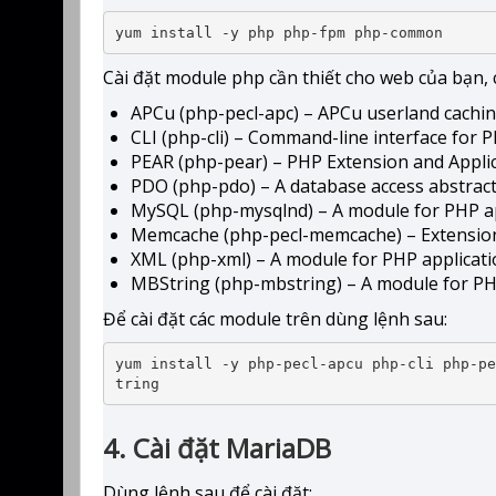
yum install -y php php-fpm php-common
Cài đặt module php cần thiết cho web của bạn, 
APCu (php-pecl-apc) – APCu userland cachi
CLI (php-cli) – Command-line interface for 
PEAR (php-pear) – PHP Extension and Appli
PDO (php-pdo) – A database access abstract
MySQL (php-mysqlnd) – A module for PHP a
Memcache (php-pecl-memcache) – Extensio
XML (php-xml) – A module for PHP applicat
MBString (php-mbstring) – A module for PHP
Để cài đặt các module trên dùng lệnh sau:
yum install -y php-pecl-apcu php-cli php-pe
tring
4. Cài đặt MariaDB
Dùng lệnh sau để cài đặt: