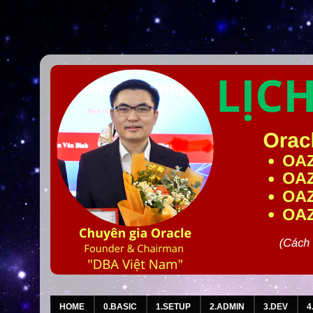
HOME
0.BASIC
1.SETUP
2.ADMIN
3.DEV
4