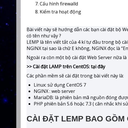
7. Cấu hình firewalld
8. Kiểm tra hoạt động
Bài viết này sẽ hướng dẫn các bạn cài đặt bộ W
có tên như vậy ?
LEMP là tên viết tắt của 4 kí tự đầu trong bộ 
NGINX tại sao là chữ E không, NGINX đọc là “En
Ngoài ra còn một bộ cài đặt Web Server nữa là 
>> Cài đặt LAMP trên CentOS: tại đây
Các phần mềm sẽ cài đặt trong bài viết này là:
Linux: sử dụng CentOS 7
NGINX : web server
MariaDB: là phiên bản mã nguồn đóng được 
PHP phiên bản 5.6 hoặc 7.3 ( cân nhắc khi 
CÀI ĐẶT LEMP BAO GỒM