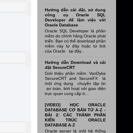
Hướng dẫn cài đặt, sử dụng
công cụ Oracle SQL
Developer để làm việc với
Oracle Database
Oracle SQL Developer là phần
mềm do chính hãng Oracle phát
triển. Bạn có thể download phần
mềm này từ đây hoặc từ link
của Oracle tại đây...
Hướng dẫn Download và cài
đặt SecureCRT
Giới thiệu phần mềm: VanDyke
SecureCRT and SecureFX là
một ứng dụng chuyển tập tin
an toàn, linh hoạt với giao diện
trực quan cung cấp tr...
[VIDEO] HỌC ORACLE
DATABASE CƠ BẢN TỪ A-Z -
BÀI 2: CÁC THÀNH PHẦN
KIẾN TRÚC ORACLE
DATABASE A-Z
Oracle server là một hệ thống