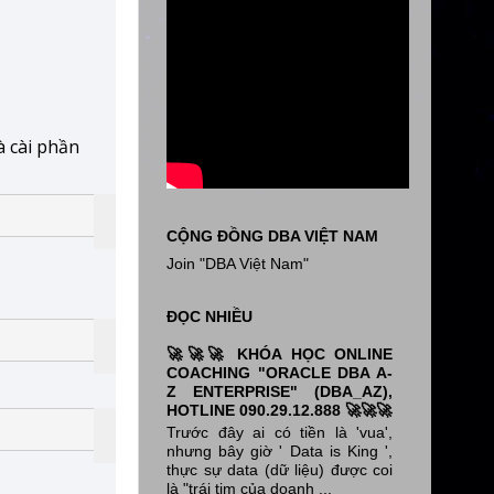
à cài phần
CỘNG ĐỒNG DBA VIỆT NAM
Join "DBA Việt Nam"
ĐỌC NHIỀU
🚀🚀🚀 KHÓA HỌC ONLINE
COACHING "ORACLE DBA A-
Z ENTERPRISE" (DBA_AZ),
HOTLINE 090.29.12.888 🚀🚀🚀
Trước đây ai có tiền là 'vua',
nhưng bây giờ ' Data is King ',
thực sự data (dữ liệu) được coi
là "trái tim của doanh ...