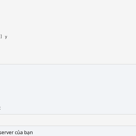
] y

:
server của bạn