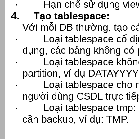
·
Hạn chế sử dụng vie
4.
Tạo tablespace:
Với mỗi DB thường, tạo cá
·
Loại tablespace cố đị
dụng, các bảng không có p
·
Loại tablespace khôn
partition, ví dụ DATAYYY
·
Loại tablespace cho 
người dùng CSDL trực tiế
·
Loại tablespace tmp:
cần backup, ví dụ: TMP.