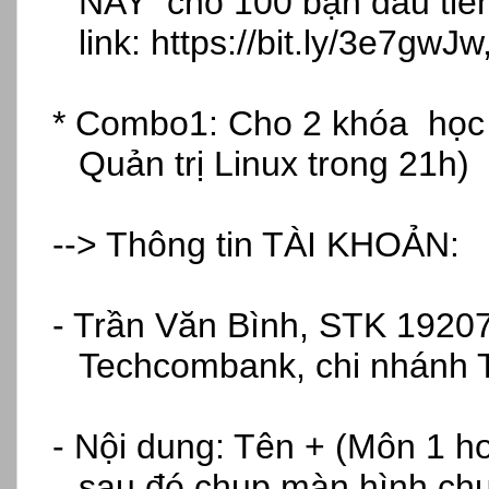
NAY cho 100 b
ạn đầu ti
ên
link:
https://bit.ly/3e7gwJw
* Combo1: Cho 2 khóa h
ọ
c
Quản trị Linux trong 21h) 
--> Thông tin TÀI KHO
ẢN:
- Tr
ần Văn B
ình, STK 1920
Techcombank, chi nhánh 
- N
ội dung: T
ên + (Môn 1 h
sau đ
ó ch
ụp m
àn hình ch