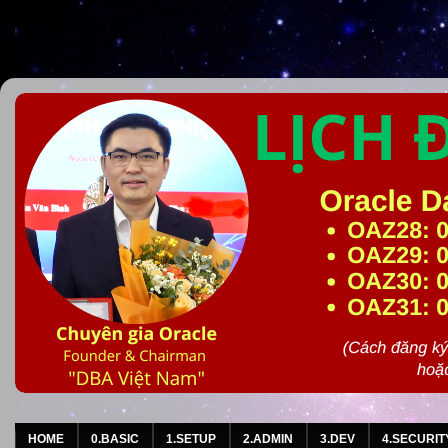
HOME
0.BASIC
1.SETUP
2.ADMIN
3.DEV
4.SECURIT