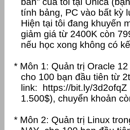
bản" của t
ôi t
ại Unica (bạn
tính b
ảng, PC v
ào b
ất kỳ l
Hiện tại t
ôi đang khuy
ến m
gi
ảm gi
á t
ừ 2400K c
òn 79
nếu học xong kh
ông có k
ế
* Môn 1: Qu
ản trị Oracle 12
cho 100 b
ạn đầu ti
ên t
ừ
2
link:
https://bit.ly/3d2ofqZ
1.500$), chuy
ển khoản c
ò
* Môn 2: Qu
ản trị Linux tro