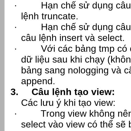
·
Hạn chế sử dụng câu 
lệnh truncate.
·
Hạn chế sử dụng câu
câu lệnh insert và select.
·
Với các bảng tmp có d
dữ liệu sau khi chạy (khô
bảng sang nologging và câ
append.
3.
Câu lệnh tạo view:
Các lưu ý khi tạo view:
·
Trong view không nên
select vào view có thể sẽ b