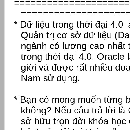
=====================
===================
* D
ữ liệu trong thời đại 4.0 l
Quản trị cơ sở dữ liệu (Da
ngành có lương cao nh
ất 
trong thời đại 4.0. Oracle l
giới v
à đư
ợc rất nhiều doa
Nam sử dụng.
* B
ạn c
ó mong mu
ốn từng b
không? N
ếu c
âu tr
ả lời l
à 
s
ở hữu trọn đời kh
óa h
ọc 