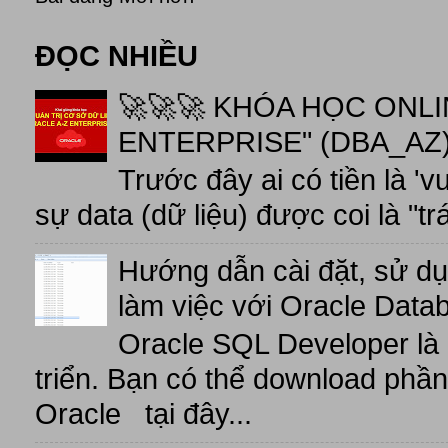
ĐỌC NHIỀU
🚀🚀🚀 KHÓA HỌC ONL
ENTERPRISE" (DBA_AZ),
Trước đây ai có tiền là 'v
sự data (dữ liệu) được coi là "tr
Hướng dẫn cài đặt, sử d
làm việc với Oracle Data
Oracle SQL Developer là
triển. Bạn có thể download phầ
Oracle tại đây...