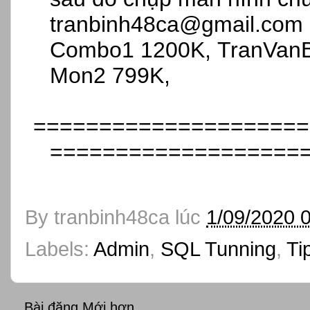
tranbinh48ca@gmail.com 
Combo1
1200K, TranVan
Mon2
799K,
=====================
===================
By
tranbinh48ca
lúc
1/09/2020 
Labels:
Admin
,
SQL Tunning
,
Ti
Bài đăng Mới hơn