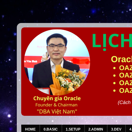
HOME
0.BASIC
1.SETUP
2.ADMIN
3.DEV
4