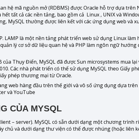
 quan hệ mã nguồn mở (RDBMS) được Oracle hỗ trợ dựa trên
u hết tất cả các nền tảng, bao gồm cả Linux , UNIX và Wind
ng, MySQL thường được liên kết với các ứng dụng web và xu
. LAMP là một nền tảng phát triển web sử dụng Linux làm 
uản lý cơ sở dữ liệu quan hệ và PHP làm ngôn ngữ hướng 
B của Thụy Điển, MySQL đã được Sun microsystems mua lại
2010. Các nhà phát triển có thể sử dụng MySQL theo Giấy p
iấy phép thương mại từ Oracle.
ng web hàng đầu trên thế giới và vô số ứng dụng dựa trên
tter và YouTube
NG CỦA MYSQL
ent – server). MySQL có sẵn dưới dạng một chương trình ri
chủ và dưới dạng thư viện có thể được nhúng (hoặc liên kế