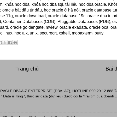
am, khóa học dba, khóa học dba sql, tài liệu học dba oracle, Khó
 oracle bắt đầu từ đâu, học oracle ở hà nội, oracle database tuto
se 11g, oracle download, oracle database 19c, oracle dba tutori
nant, Container Databases (CDB), Pluggable Databases (PDB), or
taguard, oracle goldengate, mview, oracle exadata, oracle oca, ora
 linux, hoc aix, unix, securecrt, xshell, mobaxterm, putty
Trang chủ
Bài 
ACLE DBA A-Z ENTERPRISE" (DBA_AZ), HOTLINE 090.29.12.888 
' Data is King ', thực sự data (dữ liệu) được coi là "trái tim của doanh ..