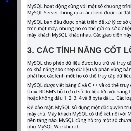
MySQL hoạt động cùng với một số chương trình t
MySQL Server thông qua các client được cài đặt
MySQL ban đầu được phát triển để xử lý cơ sở 
trên một máy, nhưng nó có thể gửi cơ sở dữ liệu
máy khách MySQL khác nhau. Các giao diện này g
3. CÁC TÍNH NĂNG CỐT 
MySQL cho phép dữ liệu được lưu trữ và truy 
có khả năng sao chép dữ liệu và phân vùng bả
phải học các lệnh mới; họ có thể truy cập dữ li
MySQL được viết bằng C và C ++ và có thể truy
Unix. RDBMS hỗ trợ cơ sở dữ liệu lớn với hàng t
hoặc không dấu 1, 2, 3, 4 và 8 byte dài,… Các lo
Để bảo mật, MySQL sử dụng một đặc quyền tru
máy chủ. Máy khách MySQL có thể kết nối với M
nền tảng nào. MySQL cũng hỗ trợ một số chương
như MySQL Workbench.