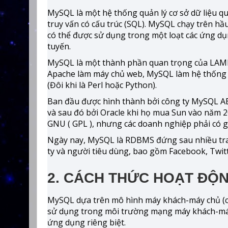
MySQL là một hệ thống quản lý cơ sở dữ liệu
truy vấn có cấu trúc (SQL). MySQL chạy trên hầ
có thể được sử dụng trong một loạt các ứng dụ
tuyến.
MySQL là một thành phần quan trọng của LAMP
Apache làm máy chủ web, MySQL làm hệ thống q
(Đôi khi là Perl hoặc Python).
Ban đầu được hình thành bởi công ty MySQL A
và sau đó bởi Oracle khi họ mua Sun vào năm 
GNU ( GPL ), nhưng các doanh nghiệp phải có g
Ngày nay, MySQL là RDBMS đứng sau nhiều tra
ty và người tiêu dùng, bao gồm Facebook, Twi
2. CÁCH THỨC HOẠT ĐỘ
MySQL dựa trên mô hình máy khách-máy chủ (cli
sử dụng trong môi trường mạng máy khách-máy 
ứng dụng riêng biệt.