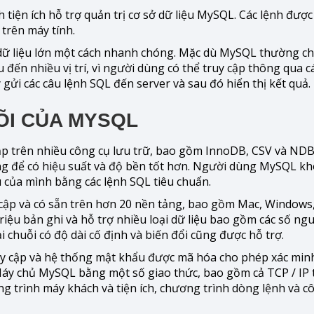
iện ích hỗ trợ quản trị cơ sở dữ liệu MySQL. Các lệnh được
 trên máy tính.
dữ liệu lớn một cách nhanh chóng. Mặc dù MySQL thường chỉ
 đến nhiều vị trí, vì người dùng có thể truy cập thông qua c
ửi các câu lệnh SQL đến server và sau đó hiển thị kết quả.
LÕI CỦA MYSQL
cập trên nhiều công cụ lưu trữ, bao gồm InnoDB, CSV và ND
ng để có hiệu suất và độ bền tốt hơn. Người dùng MySQL k
ệu của mình bằng các lệnh SQL tiêu chuẩn.
 cập và có sẵn trên hơn 20 nền tảng, bao gồm Mac, Windows,
riệu bản ghi và hỗ trợ nhiều loại dữ liệu bao gồm các số ng
ại chuỗi có độ dài cố định và biến đổi cũng được hỗ trợ.
y cập và hệ thống mật khẩu được mã hóa cho phép xác min
áy chủ MySQL bằng một số giao thức, bao gồm cả TCP / IP 
 trình máy khách và tiện ích, chương trình dòng lệnh và cô