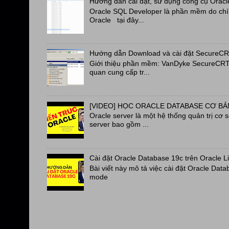
Hướng dẫn cài đặt, sử dụng công cụ Oracl
Oracle SQL Developer là phần mềm do chín
Oracle tại đây...
Hướng dẫn Download và cài đặt SecureC
Giới thiệu phần mềm: VanDyke SecureCRT a
quan cung cấp tr...
[VIDEO] HỌC ORACLE DATABASE CƠ BẢN
Oracle server là một hệ thống quản trị cơ 
server bao gồm ...
Cài đặt Oracle Database 19c trên Oracle L
Bài viết này mô tả việc cài đặt Oracle Data
mode