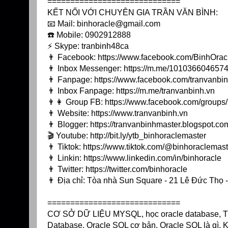
=============================
KẾT NỐI VỚI CHUYÊN GIA TRẦN VĂN BÌNH:
📧 Mail: binhoracle@gmail.com
☎️ Mobile: 0902912888
⚡️ Skype: tranbinh48ca
👨 Facebook:
https://www.facebook.com/BinhOrac
👨 Inbox Messenger:
https://m.me/10103660465744
👨 Fanpage:
https://www.facebook.com/tranvanbin
👨 Inbox Fanpage:
https://m.me/tranvanbinh.vn
👨👩 Group FB:
https://www.facebook.com/group
👨 Website:
https://www.tranvanbinh.vn
👨 Blogger:
https://tranvanbinhmaster.blogspot.co
🎬 Youtube:
http://bit.ly/ytb_binhoraclemaster
👨 Tiktok:
https://www.tiktok.com/@binhoraclemast
👨 Linkin:
https://www.linkedin.com/in/binhoracle
👨 Twitter:
https://twitter.com/binhoracle
👨 Địa chỉ: Tòa nhà Sun Square - 21 Lê Đức Thọ
=============================
CƠ SỞ DỮ LIỆU MYSQL, học oracle database, Tự h
Database, Oracle SQL cơ bản, Oracle SQL là gì, 