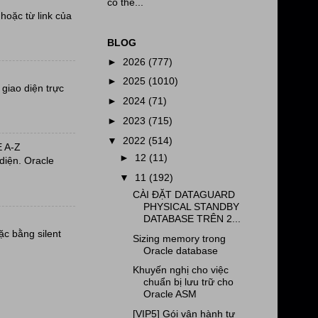
có thể...
oặc từ link của
BLOG
►
2026
(777)
►
2025
(1010)
giao diện trực
►
2024
(71)
►
2023
(715)
▼
2022
(514)
 A-Z
►
12
(11)
diện. Oracle
▼
11
(192)
CÀI ĐẶT DATAGUARD
PHYSICAL STANDBY
DATABASE TRÊN 2...
ặc bằng silent
Sizing memory trong
Oracle database
Khuyến nghị cho việc
chuẩn bị lưu trữ cho
Oracle ASM
[VIP5] Gói vận hành tự