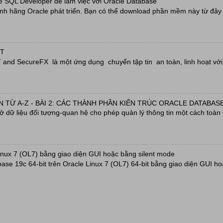
e SQL Developer để làm việc với Oracle Database
h hãng Oracle phát triển. Bạn có thể download phần mềm này từ đây h
RT
nd SecureFX là một ứng dụng chuyển tập tin an toàn, linh hoạt với 
 TỪ A-Z - BÀI 2: CÁC THÀNH PHẦN KIẾN TRÚC ORACLE DATABASE
sở dữ liệu đối tượng-quan hệ cho phép quản lý thông tin một cách toàn 
inux 7 (OL7) bằng giao diện GUI hoặc bằng silent mode
base 19c 64-bit trên Oracle Linux 7 (OL7) 64-bit bằng giao diện GUI ho