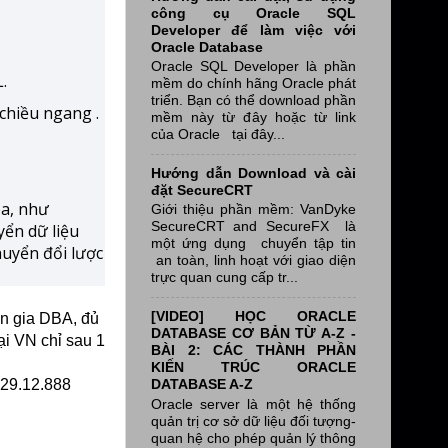
công cụ Oracle SQL
Developer để làm việc với
Oracle Database
Oracle SQL Developer là phần
.
mềm do chính hãng Oracle phát
triển. Bạn có thể download phần
chiều ngang .
mềm này từ đây hoặc từ link
của Oracle tại đây...
Hướng dẫn Download và cài
đặt SecureCRT
óa, như
Giới thiệu phần mềm: VanDyke
SecureCRT and SecureFX là
ển dữ liệu
một ứng dụng chuyển tập tin
huyển đổi lược
an toàn, linh hoạt với giao diện
trực quan cung cấp tr...
[VIDEO] HỌC ORACLE
n gia DBA, đủ
DATABASE CƠ BẢN TỪ A-Z -
ại VN chỉ sau 1
BÀI 2: CÁC THÀNH PHẦN
KIẾN TRÚC ORACLE
DATABASE A-Z
.29.12.888
Oracle server là một hệ thống
quản trị cơ sở dữ liệu đối tượng-
quan hệ cho phép quản lý thông