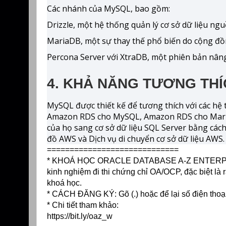
Các nhánh của MySQL, bao gồm:
Drizzle, một hệ thống quản lý cơ sở dữ liệu ng
MariaDB, một sự thay thế phổ biến do cộng đồ
Percona Server với XtraDB, một phiên bản nân
4. KHẢ NĂNG TƯƠNG THÍ
MySQL được thiết kế để tương thích với các hệ 
Amazon RDS cho MySQL, Amazon RDS cho Maria
của họ sang cơ sở dữ liệu SQL Server bằng cách
đồ AWS và Dịch vụ di chuyển cơ sở dữ liệu AWS.
=============================
* KHOÁ HỌC ORACLE DATABASE A-Z ENTERPRISE t
kinh nghiệm đi thi chứng chỉ OA/OCP, đặc biệt là r
khoá học.
* CÁCH ĐĂNG KÝ: Gõ (.) hoặc để lại số điện thoạ
* Chi tiết tham khảo:
https://bit.ly/oaz_w