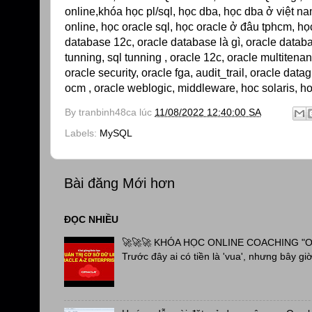
online,khóa học pl/sql, học dba, học dba ở việt n
online, học oracle sql, học oracle ở đâu tphcm, học
database 12c, oracle database là gì, oracle databa
tunning, sql tunning , oracle 12c, oracle multite
oracle security, oracle fga, audit_trail, oracle da
ocm , oracle weblogic, middleware, hoc solaris, hoc
By
tranbinh48ca
lúc
11/08/2022 12:40:00 SA
Labels:
MySQL
Bài đăng Mới hơn
ĐỌC NHIỀU
🚀🚀🚀 KHÓA HỌC ONLINE COACHING "OR
Trước đây ai có tiền là 'vua', nhưng bây giờ 