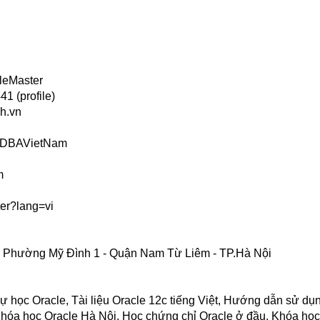
leMaster
1 (profile)
h.vn
s/DBAVietNam
m
er?lang=vi
 - Phường Mỹ Đình 1 - Quận Nam Từ Liêm - TP.Hà Nội
ọc Oracle, Tài liệu Oracle 12c tiếng Việt, Hướng dẫn sử dụ
Khóa học Oracle Hà Nội, Học chứng chỉ Oracle ở đầu, Khóa học