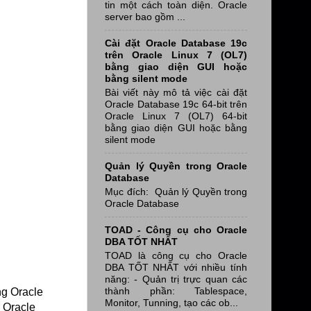
tin một cách toàn diện. Oracle
server bao gồm ...
Cài đặt Oracle Database 19c
trên Oracle Linux 7 (OL7)
bằng giao diện GUI hoặc
bằng silent mode
Bài viết này mô tả việc cài đặt
Oracle Database 19c 64-bit trên
Oracle Linux 7 (OL7) 64-bit
bằng giao diện GUI hoặc bằng
silent mode
Quản lý Quyền trong Oracle
Database
Mục đích: Quản lý Quyền trong
Oracle Database
TOAD - Công cụ cho Oracle
DBA TỐT NHẤT
TOAD là công cụ cho Oracle
DBA TỐT NHẤT với nhiều tính
năng: - Quản trị trực quan các
thành phần: Tablespace,
ng Oracle
Monitor, Tunning, tạo các ob...
 Oracle