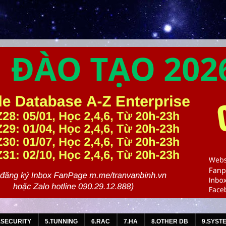
.SECURITY
5.TUNNING
6.RAC
7.HA
8.OTHER DB
9.SYST