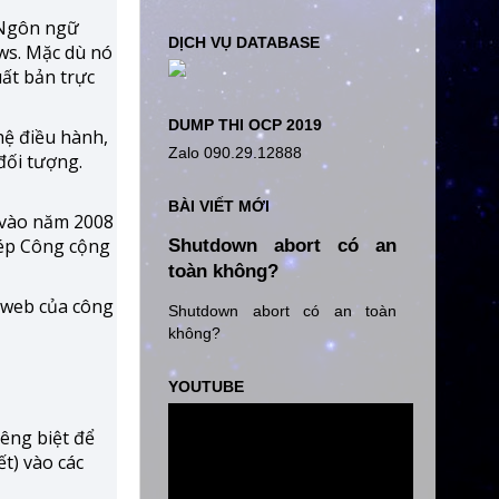
 Ngôn ngữ
DỊCH VỤ DATABASE
ows. Mặc dù nó
ất bản trực
DUMP THI OCP 2019
hệ điều hành,
Zalo 090.29.12888
đối tượng.
BÀI VIẾT MỚI
 vào năm 2008
hép Công cộng
Shutdown abort có an
toàn không?
 web của công
Shutdown abort có an toàn
không?
YOUTUBE
êng biệt để
t) vào các