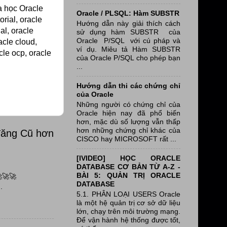
a học Oracle
Oracle / PLSQL: Hàm SUBSTR
rial, oracle
Hướng dẫn này giải thích cách
al, oracle
sử dụng hàm SUBSTR của
Oracle P/SQL với cú pháp và
acle cloud,
ví dụ. Miêu tả Hàm SUBSTR
cle ocp, oracle
của Oracle P/SQL cho phép bạn
...
Hướng dẫn thi các chứng chỉ
của Oracle
Những người có chứng chỉ của
Oracle hiện nay đã phổ biến
hơn, mặc dù số lượng vẫn thấp
hơn những chứng chỉ khác của
đăng Cũ hơn
CISCO hay MICROSOFT rất ...
[IVIDEO] HỌC ORACLE
DATABASE CƠ BẢN TỪ A-Z -
BÀI 5: QUẢN TRỊ ORACLE
🚀🚀
DATABASE
.
5.1. PHÂN LOẠI USERS Oracle
là một hệ quản trị cơ sở dữ liệu
lớn, chạy trên môi trường mạng.
Để vận hành hệ thống được tốt,