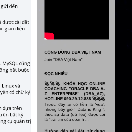
 gửi đến
 được cài đặt
ác giao diện
CỘNG ĐỒNG DBA VIỆT NAM
Join "DBA Việt Nam"
B. MySQL cũng
hông bắt buộc
ĐỌC NHIỀU
🚀🚀🚀 KHÓA HỌC ONLINE
 Linux và
COACHING "ORACLE DBA A-
uyên có chữ ký
Z ENTERPRISE" (DBA_AZ),
HOTLINE 090.29.12.888 🚀🚀🚀
Trước đây ai có tiền là 'vua',
h dựa trên
nhưng bây giờ ' Data is King ',
trên bất kỳ
thực sự data (dữ liệu) được coi
là "trái tim của doanh ...
ng cụ quản trị
Hướng dẫn cài đặt, sử dụng