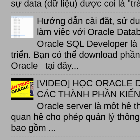
sự data (dữ liệu) được coi là "tr
Hướng dẫn cài đặt, sử d
làm việc với Oracle Data
Oracle SQL Developer là
triển. Bạn có thể download phầ
Oracle tại đây...
[VIDEO] HỌC ORACLE D
CÁC THÀNH PHẦN KIẾN
Oracle server là một hệ t
quan hệ cho phép quản lý thông 
bao gồm ...