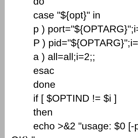
do
case "${opt}" in
p ) port="${OPTARG}";i
P ) pid="${OPTARG}";i=
a ) all=all;i=2;;
esac
done
if [ $OPTIND != $i ]
then
echo >&2 "usage: $0 [-p