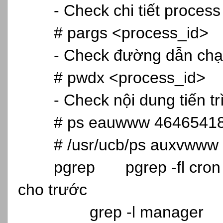
- Check chi tiết process
# pargs <process_id>
- Check đường dẫn chạ
# pwdx <process_id>
- Check nội dung tiến t
# ps eauwww 46465418
# /usr/ucb/ps auxvwww 
pgrep
pgrep -fl cron
cho trước
grep -l manager