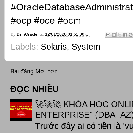
#OracleDatabaseAdministrat
#ocp #oce #ocm
By
BinhOracle
lúc
12/01/2020 01:51:00 CH
Labels:
Solaris
,
System
Bài đăng Mới hơn
ĐỌC NHIỀU
🚀🚀🚀 KHÓA HỌC ONL
ENTERPRISE" (DBA_AZ),
Trước đây ai có tiền là 'v