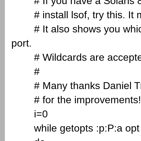
# If you have a Solaris 
# install lsof, try this.
# It also shows you wh
port.
# Wildcards are accepte
#
# Many thanks Daniel T
# for the improvements!
i=0
while getopts :p:P:a opt