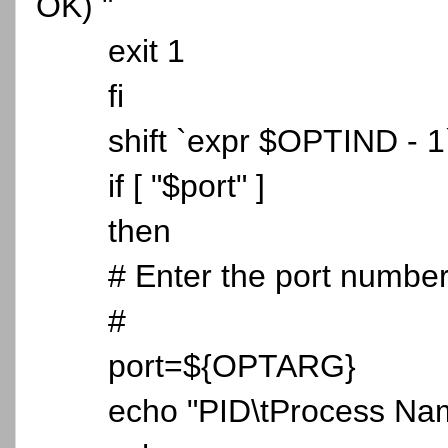
OK) "
exit 1
fi
shift `expr $OPTIND - 1
if [ "$port" ]
then
# Enter the port number
#
port=${OPTARG}
echo "PID\tProcess Na