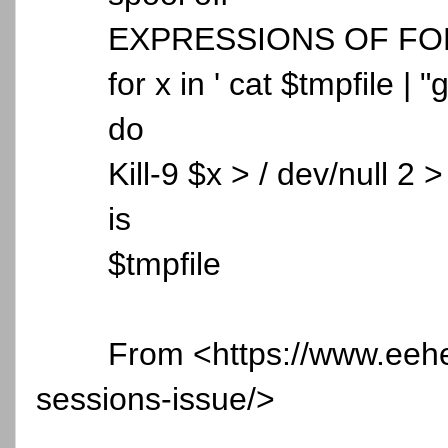
EXPRESSIONS OF F
for x in ' cat $tmpfile |
do
Kill-9 $x > / dev/null 2 >
is
$tmpfile
From <https://www.eehe
sessions-issue/>