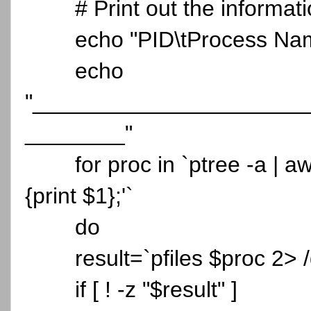
# Print out the informat
echo "PID\tProcess Na
echo
"______________________
________"
for proc in `ptree -a | aw
{print $1};'`
do
result=`pfiles $proc 2> /
if [ ! -z "$result" ]