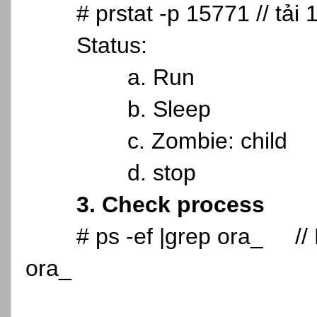
# prstat -p 15771 // tải
Status:
a. Run
b. Sleep
c. Zombie: child
d. stop
3. Check process
# ps -ef |grep ora_ // 
ora_