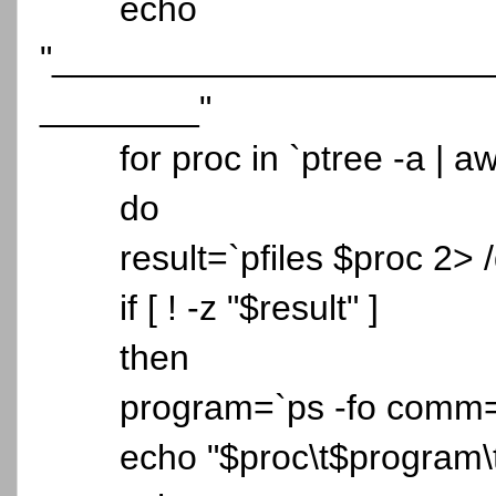
echo
"______________________
________"
for proc in `ptree -a | aw
do
result=`pfiles $proc 2> /
if [ ! -z "$result" ]
then
program=`ps -fo comm=
echo "$proc\t$program\t