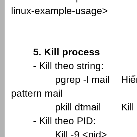
linux-example-usage>
5. Kill process
- Kill theo string:
pgrep -l mail
Hiể
pattern mail
pkill dtmail
Kil
- Kill theo PID:
Kill -9 <pid>