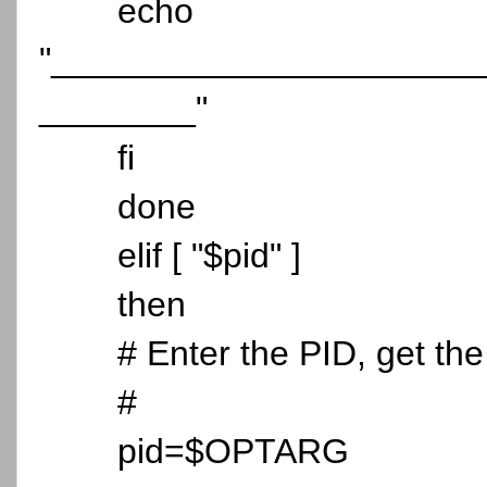
echo
"______________________
________"
fi
done
elif [ "$pid" ]
then
# Enter the PID, get the
#
pid=$OPTARG