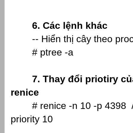
6. Các lệnh khác
-- Hiển thị cây theo pr
# ptree -a
7. Thay đổi priotiry 
renice
# renice -n 10 -p 4398 
priority 10