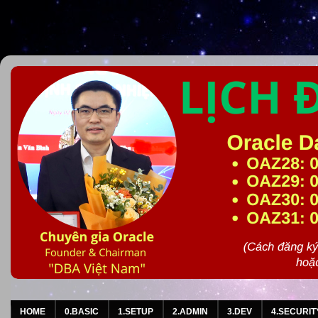
HOME
0.BASIC
1.SETUP
2.ADMIN
3.DEV
4.SECURIT