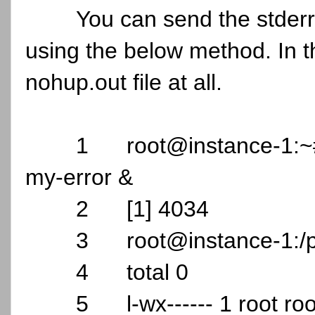
You can send the stderr 
using the below method. In thi
nohup.out file at all.
1
root@instance-1:~#
my-error &
2
[1] 4034
3
root@instance-1:/p
4
total 0
5
l-wx------ 1 root r