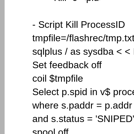
- Script Kill ProcessID
tmpfile=/flashrec/tmp.tx
sqlplus / as sysdba < 
Set feedback off
coil $tmpfile
Select p.spid in v$ proc
where s.paddr = p.addr
and s.status = 'SNIPED'
spool off