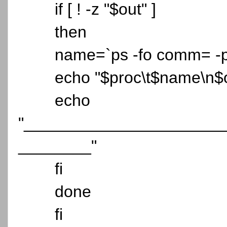
if [ ! -z "$out" ]
then
name=`ps -fo comm= -p
echo "$proc\t$name\n$
echo
"______________________
________"
fi
done
fi