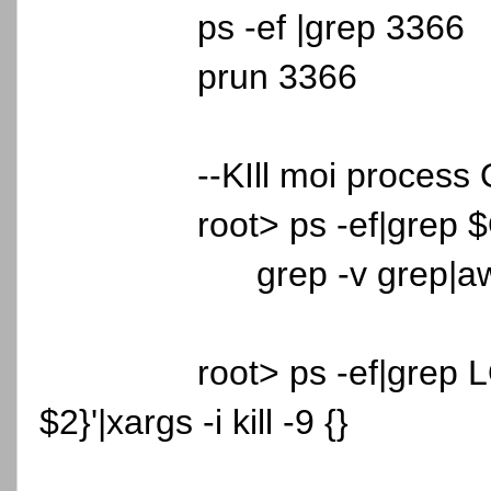
ps -ef |grep 3366
prun 3366
--KIll moi proces
root> ps -ef|grep
grep -v grep|awk '
root> ps -ef|grep 
$2}'|xargs -i kill -9 {}