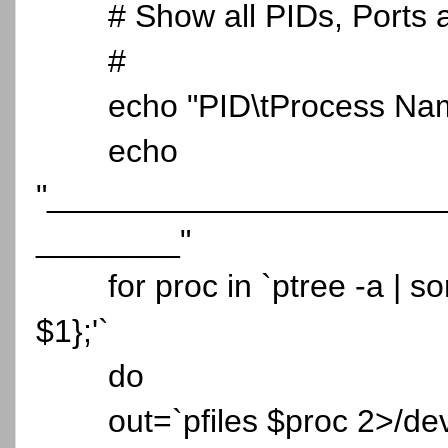
# Show all PIDs, Ports
#
echo "PID\tProcess Na
echo
"______________________
________"
for proc in `ptree -a | so
$1};'`
do
out=`pfiles $proc 2>/dev