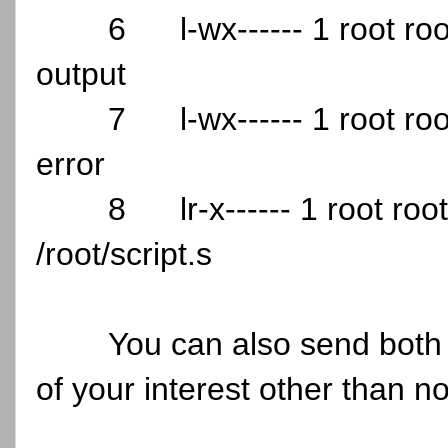
6
l-wx------ 1 root r
output
7
l-wx------ 1 root r
error
8
lr-x------ 1 root r
/root/script.s
You can also send both 
of your interest other than 