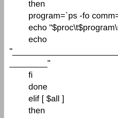
then
program=`ps -fo comm=
echo "$proc\t$program\
echo
"______________________
________"
fi
done
elif [ $all ]
then