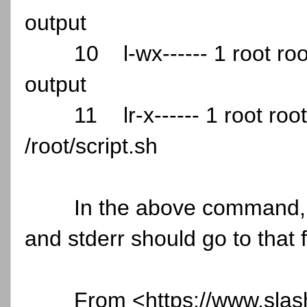
output
10
l-wx------ 1 root r
output
11
lr-x------ 1 root r
/root/script.sh
In the above command, 
and stderr should go to that f
From <https://www.slas