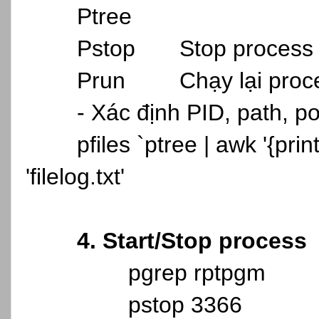
Ptree
Pstop
Stop process
Prun
Chạy lại proc
- Xác định PID, path, po
pfiles `ptree | awk '{print
'filelog.txt'
4. Start/Stop process
pgrep rptpgm
pstop 3366