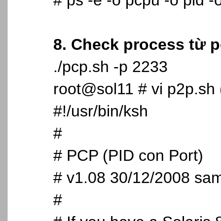
# ps -e -o pcpu -o pid -
8. Check process từ p
./pcp.sh -p 2233
root@sol11 # vi p2p.sh 
#!/usr/bin/ksh
#
# PCP (PID con Port)
# v1.08 30/12/2008 s
#