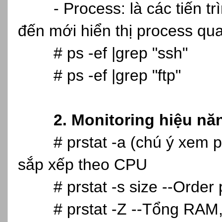
- Process: là các tiến tr
đến mới hiển thị process qu
# ps -ef |grep "ssh"
# ps -ef |grep "ftp"
2. Monitoring hiệu nă
# prstat -a (chú ý xem
sắp xếp theo CPU
# prstat -s size --Orde
# prstat -Z --Tổng RAM,