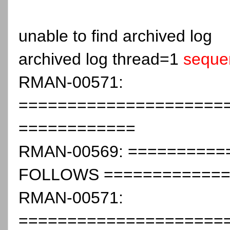
unable to find archived log
archived log thread=1
seque
RMAN-00571:
=====================
============
RMAN-00569: =========
FOLLOWS =============
RMAN-00571:
=====================