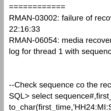
============
RMAN-03002: failure of rec
22:16:33
RMAN-06054: media recover
log for thread 1 with seque
--Check sequence co the re
SQL> select sequence#,firs
to_char(first_time,'HH24:MI: