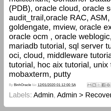
(PDB), oracle cloud, oracle se
audit_trail,oracle RAC, ASM,
goldengate, mview, oracle ex
oracle ocm , oracle weblogic, 
mariadb tutorial, sql server t
oci, cloud, middleware tutorial
tutorial, hoc aix tutorial, unix
mobaxterm, putty
By
BinhOracle
lúc
12/01/2020 01:12:00 SA
Labels:
Admin
,
Admin > Recove