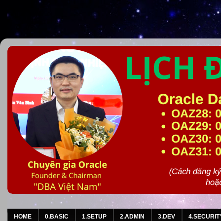
HOME
0.BASIC
1.SETUP
2.ADMIN
3.DEV
4.SECURIT