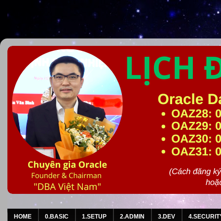
HOME
0.BASIC
1.SETUP
2.ADMIN
3.DEV
4.SECURIT