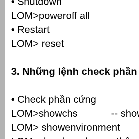
• Shutdown
LOM>poweroff all
• Restart
LOM> reset
3. Những lệnh check phần 
• Check phần cứng
LOM>showchs -- show co
LOM> showenvironment