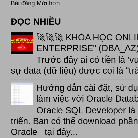
Bài đăng Mới hơn
ĐỌC NHIỀU
🚀🚀🚀 KHÓA HỌC ONL
ENTERPRISE" (DBA_AZ),
Trước đây ai có tiền là 'v
sự data (dữ liệu) được coi là "tr
Hướng dẫn cài đặt, sử d
làm việc với Oracle Data
Oracle SQL Developer là
triển. Bạn có thể download phầ
Oracle tại đây...