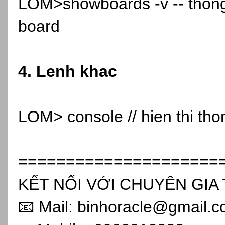
LOM>showboards -v -- thông 
board
4. Lenh khac
LOM> console // hien thi tho
=====================
KẾT NỐI VỚI CHUYÊN GIA 
📧 Mail: binhoracle@gmail.