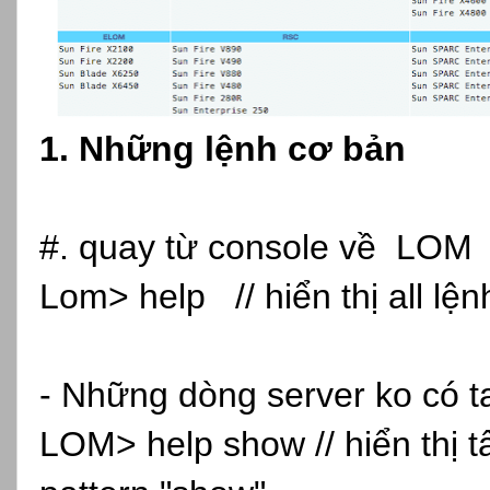
1. Những lệnh cơ bản
#. quay từ console về LOM
Lom> help // hiển thị all lện
- Những dòng server ko có t
LOM> help show // hiển thị t