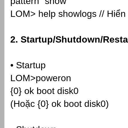
pattern "show"
LOM> help showlogs // Hiển 
2. Startup/Shutdown/Resta
• Startup
LOM>poweron
{0} ok boot disk0
(Hoặc {0} ok boot disk0)