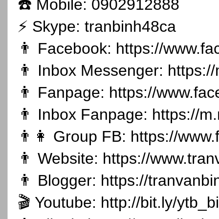
☎️ Mobile: 0902912888
⚡️ Skype: tranbinh48ca
👨 Facebook:
https://www.f
👨 Inbox Messenger:
https:
👨 Fanpage:
https://www.fa
👨 Inbox Fanpage:
https://m
👨👩 Group FB:
https://www
👨 Website:
https://www.tran
👨 Blogger:
https://tranvanb
🎬 Youtube:
http://bit.ly/ytb